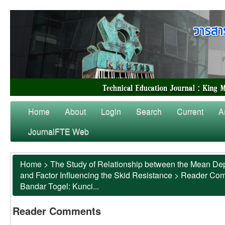
Home
About
Login
Search
Current
A
JournalFTE Web
Home
>
The Study of Relationship between the Mean Dep
and Factor Influencing the Skid Resistance
>
Reader Co
Bandar Togel: Kunci...
Reader Comments