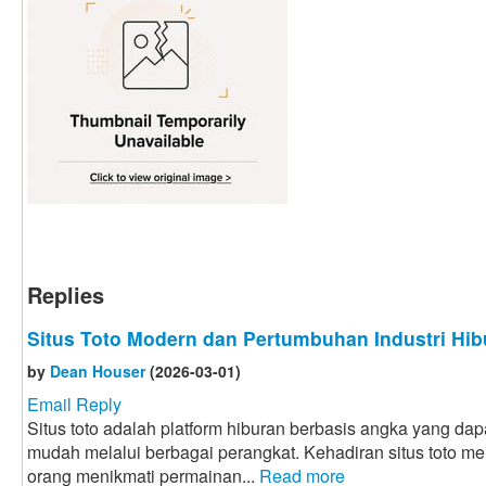
Replies
Situs Toto Modern dan Pertumbuhan Industri Hibu
by
Dean Houser
(2026-03-01)
Email Reply
Situs toto adalah platform hiburan berbasis angka yang da
mudah melalui berbagai perangkat. Kehadiran situs toto 
orang menikmati permainan...
Read more