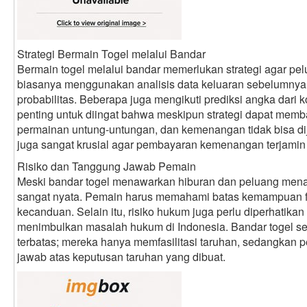
Strategi Bermain Togel melalui Bandar
Bermain togel melalui bandar memerlukan strategi agar pe
biasanya menggunakan analisis data keluaran sebelumnya, p
probabilitas. Beberapa juga mengikuti prediksi angka dari 
penting untuk diingat bahwa meskipun strategi dapat memb
permainan untung-untungan, dan kemenangan tidak bisa di
juga sangat krusial agar pembayaran kemenangan terjamin
Risiko dan Tanggung Jawab Pemain
Meski bandar togel menawarkan hiburan dan peluang menan
sangat nyata. Pemain harus memahami batas kemampuan f
kecanduan. Selain itu, risiko hukum juga perlu diperhatikan
menimbulkan masalah hukum di Indonesia. Bandar togel se
terbatas; mereka hanya memfasilitasi taruhan, sedangkan
jawab atas keputusan taruhan yang dibuat.