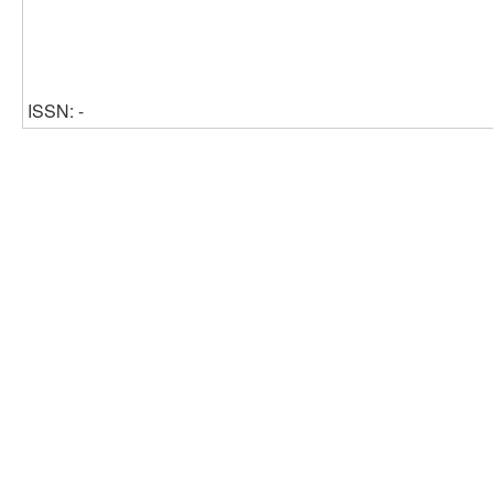
ISSN: -