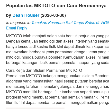
Popularitas MKTOTO dan Cara Bermainnya
by
Dean Houser
(2026-03-30)
In response to
Temukan Keseruan Slot Tanpa Batas di VIO
Email Reply
MKTOTO telah menjadi salah satu bentuk perjudian yang palin
Dengan kemajuan teknologi dan akses internet yang semaki
hanya tersedia di kasino fisik kini dapat dimainkan kapan sa
menawarkan berbagai jenis permainan dengan tema yang me
mitologi, hingga budaya populer. Kemudahan akses ini m
berbagai kalangan, baik pemain pemula maupun yang sud
Cara Kerja dan Sistem Permainan MKTOTO
Permainan MKTOTO bekerja menggunakan sistem Random 
algoritma yang memastikan hasil setiap putaran bersifat ac
memasang taruhan, memutar gulungan, dan menunggu hasil
MKTOTO memiliki berbagai fitur tambahan seperti bonus puta
progresif yang membuat permainan semakin menarik. Pem
fitur-fitur ini dapat membantu pemain mengoptimalkan pen