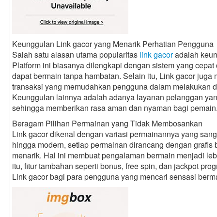
Keunggulan Link gacor yang Menarik Perhatian Pengguna
Salah satu alasan utama popularitas
link gacor
adalah keung
Platform ini biasanya dilengkapi dengan sistem yang cepat
dapat bermain tanpa hambatan. Selain itu, Link gacor jug
transaksi yang memudahkan pengguna dalam melakukan d
Keunggulan lainnya adalah adanya layanan pelanggan yan
sehingga memberikan rasa aman dan nyaman bagi pemain
Beragam Pilihan Permainan yang Tidak Membosankan
Link gacor dikenal dengan variasi permainannya yang sanga
hingga modern, setiap permainan dirancang dengan grafis b
menarik. Hal ini membuat pengalaman bermain menjadi le
itu, fitur tambahan seperti bonus, free spin, dan jackpot p
Link gacor bagi para pengguna yang mencari sensasi berm