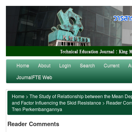
Home
About
Login
Search
Current
A
JournalFTE Web
Home
>
The Study of Relationship between the Mean Dep
and Factor Influencing the Skid Resistance
>
Reader Co
Tren Perkembangannya
Reader Comments