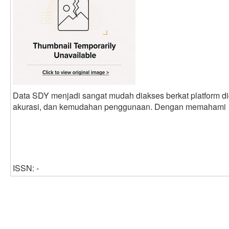
Data SDY menjadi sangat mudah diakses berkat platform d
akurasi, dan kemudahan penggunaan. Dengan memahami
ISSN: -