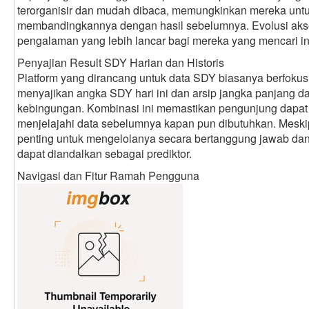
terorganisir dan mudah dibaca, memungkinkan mereka untu
membandingkannya dengan hasil sebelumnya. Evolusi aksesi
pengalaman yang lebih lancar bagi mereka yang mencari inf
Penyajian Result SDY Harian dan Historis
Platform yang dirancang untuk data SDY biasanya berfokus 
menyajikan angka SDY hari ini dan arsip jangka panjang 
kebingungan. Kombinasi ini memastikan pengunjung dapat m
menjelajahi data sebelumnya kapan pun dibutuhkan. Meskip
penting untuk mengelolanya secara bertanggung jawab da
dapat diandalkan sebagai prediktor.
Navigasi dan Fitur Ramah Pengguna