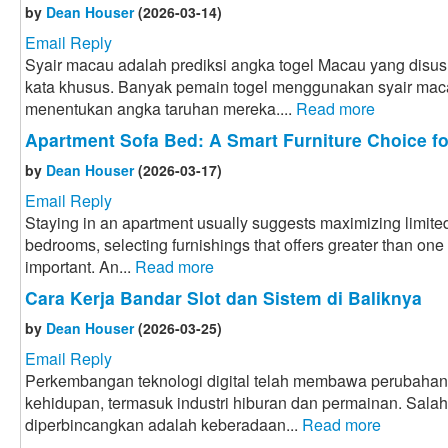
by
Dean Houser
(2026-03-14)
Email Reply
Syair macau adalah prediksi angka togel Macau yang disus
kata khusus. Banyak pemain togel menggunakan syair mac
menentukan angka taruhan mereka....
Read more
Apartment Sofa Bed: A Smart Furniture Choice f
by
Dean Houser
(2026-03-17)
Email Reply
Staying in an apartment usually suggests maximizing limited
bedrooms, selecting furnishings that offers greater than one
important. An...
Read more
Cara Kerja Bandar Slot dan Sistem di Baliknya
by
Dean Houser
(2026-03-25)
Email Reply
Perkembangan teknologi digital telah membawa perubahan
kehidupan, termasuk industri hiburan dan permainan. Sal
diperbincangkan adalah keberadaan...
Read more