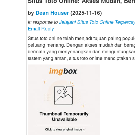
Situs Toto Online: Akses Mudah, B
by
Dean Houser
(2025-11-16)
In response to
Jelajahi Situs Toto Online Terperca
Email Reply
Situs toto online telah menjadi tujuan paling popu
peluang menang. Dengan akses mudah dan beraga
bermain yang menyenangkan dan menguntungkan 
sistem yang aman, situs toto online menciptakan st