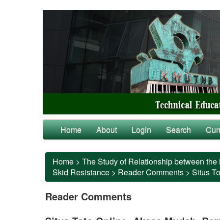
Home
About
Login
Search
Cur
Home
>
The Study of Relationship between the 
Skid Resistance
>
Reader Comments
>
Situs T
Reader Comments