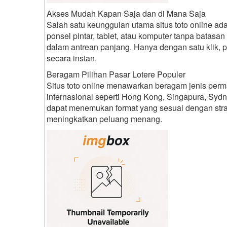
Akses Mudah Kapan Saja dan di Mana Saja
Salah satu keunggulan utama situs toto online 
ponsel pintar, tablet, atau komputer tanpa batasa
dalam antrean panjang. Hanya dengan satu klik, p
secara instan.
Beragam Pilihan Pasar Lotere Populer
Situs toto online menawarkan beragam jenis perm
internasional seperti Hong Kong, Singapura, Sydn
dapat menemukan format yang sesuai dengan strateg
meningkatkan peluang menang.