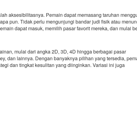
adalah aksesibilitasnya. Pemain dapat memasang taruhan meng
n apa pun. Tidak perlu mengunjungi bandar judi fisik atau menu
emain dapat masuk, memilih pasar favorit mereka, dan mulai be
ainan, mulai dari angka 2D, 3D, 4D hingga berbagai pasar
ey, dan lainnya. Dengan banyaknya pilihan yang tersedia, pem
i dan tingkat kesulitan yang diinginkan. Variasi ini juga