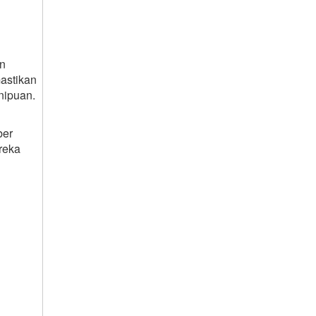
an
mastikan
nipuan.
ber
reka