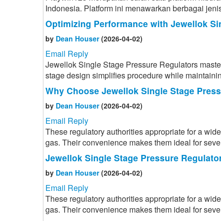
Indonesia. Platform ini menawarkan berbagai jen
Optimizing Performance with Jewellok Si
by
Dean Houser
(2026-04-02)
Email Reply
Jewellok Single Stage Pressure Regulators master 
stage design simplifies procedure while maintaini
Why Choose Jewellok Single Stage Press
by
Dean Houser
(2026-04-02)
Email Reply
These regulatory authorities appropriate for a wide
gas. Their convenience makes them ideal for seve
Jewellok Single Stage Pressure Regulato
by
Dean Houser
(2026-04-02)
Email Reply
These regulatory authorities appropriate for a wide
gas. Their convenience makes them ideal for seve