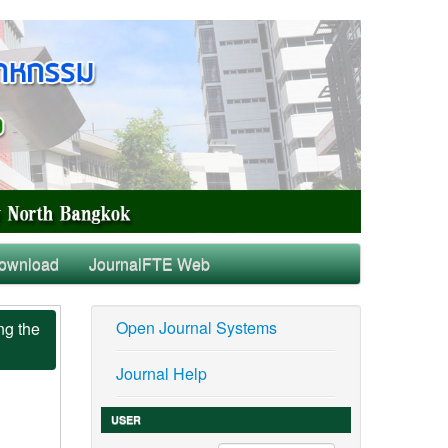
ownload
JournalFTE Web
Open Journal Systems
ng the
Journal Help
USER