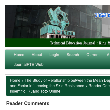
Home
About
Login
Search
Current
A
JournalFTE Web
Home
>
The Study of Relationship between the Mean Dep
and Factor Influencing the Skid Resistance
>
Reader Co
Insentif di Ruang Toto Online
Reader Comments