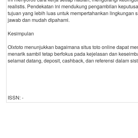
realistis. Pendekatan ini mendukung pengambilan keputusa
tujuan yang lebih luas untuk mempertahankan lingkungan si
jawab dan mudah dipahami.
Kesimpulan
Olxtoto menunjukkan bagaimana situs toto online dapat me
menarik sambil tetap berfokus pada kejelasan dan kese
selamat datang, deposit, cashback, dan referensi dalam sist
ISSN: -