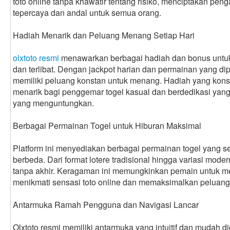
toto online tanpa khawatir tentang risiko, menciptakan p
tepercaya dan andal untuk semua orang.
Hadiah Menarik dan Peluang Menang Setiap Hari
olxtoto resmi
menawarkan berbagai hadiah dan bonus untuk
dan terlibat. Dengan jackpot harian dan permainan yang di
memiliki peluang konstan untuk menang. Hadiah yang konsis
menarik bagi penggemar togel kasual dan berdedikasi yan
yang menguntungkan.
Berbagai Permainan Togel untuk Hiburan Maksimal
Platform ini menyediakan berbagai permainan togel yang s
berbeda. Dari format lotere tradisional hingga variasi mode
tanpa akhir. Keragaman ini memungkinkan pemain untuk me
menikmati sensasi toto online dan memaksimalkan peluan
Antarmuka Ramah Pengguna dan Navigasi Lancar
Olxtoto resmi memiliki antarmuka yang intuitif dan muda