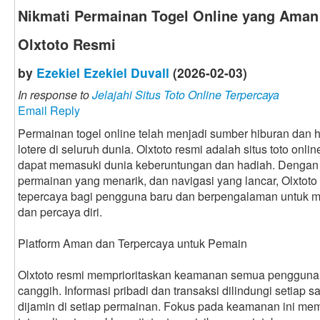
Nikmati Permainan Togel Online yang Aman
Olxtoto Resmi
by
Ezekiel Ezekiel Duvall
(2026-02-03)
In response to
Jelajahi Situs Toto Online Terpercaya
Email Reply
Permainan togel online telah menjadi sumber hiburan dan h
lotere di seluruh dunia. Olxtoto resmi adalah situs toto onli
dapat memasuki dunia keberuntungan dan hadiah. Dengan 
permainan yang menarik, dan navigasi yang lancar, Olxto
tepercaya bagi pengguna baru dan berpengalaman untuk m
dan percaya diri.
Platform Aman dan Terpercaya untuk Pemain
Olxtoto resmi memprioritaskan keamanan semua pengguna
canggih. Informasi pribadi dan transaksi dilindungi setiap 
dijamin di setiap permainan. Fokus pada keamanan ini m