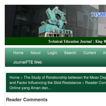
Home
About
Login
Search
Current
A
JournalFTE Web
Home
>
The Study of Relationship between the Mean Dep
and Factor Influencing the Skid Resistance
>
Reader Co
Online yang Aman dan...
Reader Comments