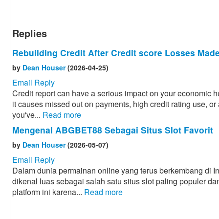
Replies
Rebuilding Credit After Credit score Losses Mad
by
Dean Houser
(2026-04-25)
Email Reply
Credit report can have a serious impact on your economic h
it causes missed out on payments, high credit rating use, or
you've...
Read more
Mengenal ABGBET88 Sebagai Situs Slot Favorit
by
Dean Houser
(2026-05-07)
Email Reply
Dalam dunia permainan online yang terus berkembang di 
dikenal luas sebagai salah satu situs slot paling populer 
platform ini karena...
Read more