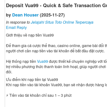
Deposit Vua99 - Quick & Safe Transaction G
by
Dean Houser
(2025-11-27)
In response to
Jelajahi Situs Toto Online Terpercaya
Email Reply
Giới thiệu về nạp tiền Vua99
Để tham gia cá cược thể thao, casino online, game bài đổi 
người chơi cần nạp tiền vào tài khoản để bắt đầu đặt cược.
Hệ thống nạp tiền
Vua99
được thiết kế chuyên nghiệp với tố
trợ nhiều phương thức thanh toán linh hoạt, giúp người chơi 
đối.
Ưu điểm khi nạp tiền tại Vua99
Khi nạp tiền vào tài khoản Vua99, bạn sẽ nhận được hàng loạ
⚡ Tiền vào tài khoản chỉ sau 1 – 3 phút