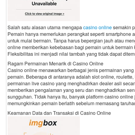
Salah satu alasan utama mengapa
casino online
semakin p
Pemain hanya memerlukan perangkat seperti smartphone ata
untuk mulai bermain. Tanpa harus bepergian jauh atau mengi
online memberikan kebebasan bagi pemain untuk bermain k
Fleksibilitas ini menjadi nilai tambah yang tidak dapat dite
Ragam Permainan Menarik di Casino Online
Casino online menawarkan berbagai jenis permainan yang 
pemain. Beberapa di antaranya adalah slot online, roulette,
permainan live casino yang menghadirkan dealer asli secara
memberikan pengalaman yang seru dan menghadirkan sensa
sungguhan. Tidak hanya itu, banyak platform casino online
memungkinkan pemain berlatih sebelum memasang taruhan
Keamanan Data dan Transaksi di Casino Online