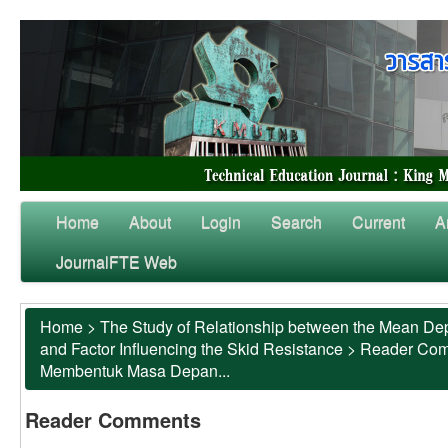
Home
About
Login
Search
Current
A
JournalFTE Web
Home
>
The Study of Relationship between the Mean Dep
and Factor Influencing the Skid Resistance
>
Reader Co
Membentuk Masa Depan...
Reader Comments