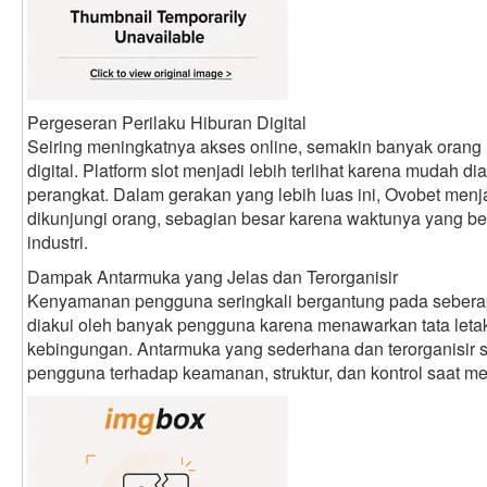
Pergeseran Perilaku Hiburan Digital
Seiring meningkatnya akses online, semakin banyak orang 
digital. Platform slot menjadi lebih terlihat karena mudah d
perangkat. Dalam gerakan yang lebih luas ini, Ovobet menjad
dikunjungi orang, sebagian besar karena waktunya yang b
industri.
Dampak Antarmuka yang Jelas dan Terorganisir
Kenyamanan pengguna seringkali bergantung pada seberap
diakui oleh banyak pengguna karena menawarkan tata leta
kebingungan. Antarmuka yang sederhana dan terorganisir 
pengguna terhadap keamanan, struktur, dan kontrol saat menjel