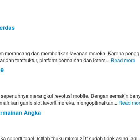
Cerdas
tform merancang dan memberikan layanan mereka. Karena peng
 dan terstruktur, platform permainan dan lotere...
Read more
99
ang sepenuhnya merangkul revolusi mobile. Dengan semakin ban
inkan game slot favorit mereka, mengoptimalkan...
Read mo
ermainan Angka
seperti togel, istilah “buku mimpi 2D” sudah tidak asing lagi