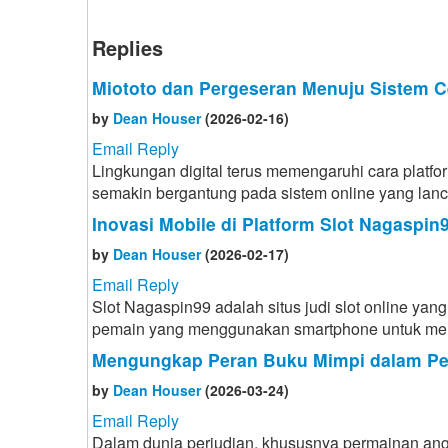
Replies
Miototo dan Pergeseran Menuju Sistem 
by
Dean Houser
(2026-02-16)
Email Reply
Lingkungan digital terus memengaruhi cara pla
semakin bergantung pada sistem online yang lancar
Inovasi Mobile di Platform Slot Nagaspin
by
Dean Houser
(2026-02-17)
Email Reply
Slot Nagaspin99 adalah situs judi slot online y
pemain yang menggunakan smartphone untuk mema
Mengungkap Peran Buku Mimpi dalam P
by
Dean Houser
(2026-03-24)
Email Reply
Dalam dunia perjudian, khususnya permainan angka 