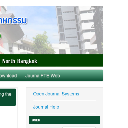
ownload
JournalFTE Web
Open Journal Systems
ng the
Journal Help
USER