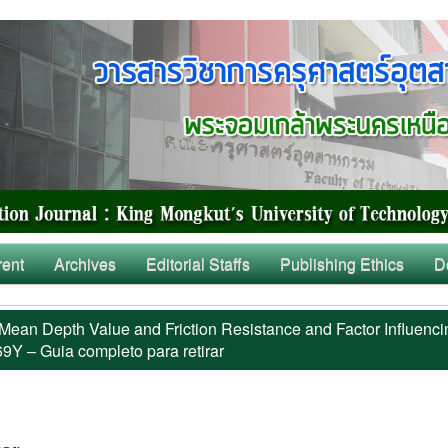
rent
Archives
Editorial Staffs
Publishing Ethics
D
Mean Depth Value and Friction Resistance and Factor Influenci
9Y – Guia completo para retirar