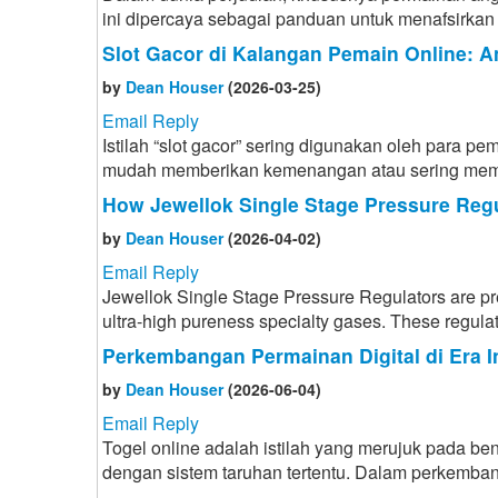
ini dipercaya sebagai panduan untuk menafsirka
Slot Gacor di Kalangan Pemain Online: An
by
Dean Houser
(2026-03-25)
Email Reply
Istilah “slot gacor” sering digunakan oleh para 
mudah memberikan kemenangan atau sering memb
How Jewellok Single Stage Pressure Reg
by
Dean Houser
(2026-04-02)
Email Reply
Jewellok Single Stage Pressure Regulators are pre
ultra-high pureness specialty gases. These regulat
Perkembangan Permainan Digital di Era I
by
Dean Houser
(2026-06-04)
Email Reply
Togel online adalah istilah yang merujuk pada ben
dengan sistem taruhan tertentu. Dalam perkembangan