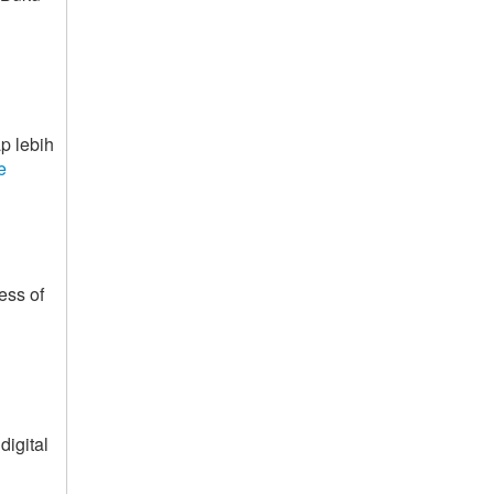
p lebih
e
ess of
digital