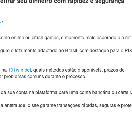
etirar seu dinheiro com rapidez e segurança
ya
assino online ou crash games, o momento mais esperado é a ret
guro e totalmente adaptado ao Brasil, com destaque para o PIX
r na
191win bet
, quais métodos estão disponíveis, prazos de
er problemas comuns durante o processo.
 da sua conta na plataforma para uma conta bancária ou carteir
 antifraude, o site garante transações rápidas, seguras e prote