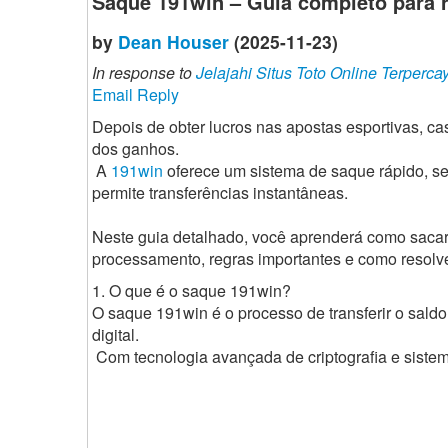
Saque 191win – Guia completo para r
by
Dean Houser
(2025-11-23)
In response to
Jelajahi Situs Toto Online Terperca
Email Reply
Depois de obter lucros nas apostas esportivas, c
dos ganhos.
A
191win
oferece um sistema de saque rápido, se
permite transferências instantâneas.
Neste guia detalhado, você aprenderá como saca
processamento, regras importantes e como resolv
1. O que é o saque 191win?
O saque 191win é o processo de transferir o saldo
digital.
Com tecnologia avançada de criptografia e sistema