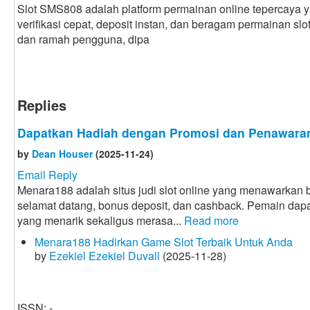
Slot SMS808 adalah platform permainan online tepercaya 
verifikasi cepat, deposit instan, dan beragam permainan s
dan ramah pengguna, dipa
Replies
Dapatkan Hadiah dengan Promosi dan Penawaran
by
Dean Houser
(2025-11-24)
Email Reply
Menara188 adalah situs judi slot online yang menawarkan b
selamat datang, bonus deposit, dan cashback. Pemain da
yang menarik sekaligus merasa...
Read more
Menara188 Hadirkan Game Slot Terbaik Untuk Anda
by
Ezekiel Ezekiel Duvall
(2025-11-28)
ISSN: -