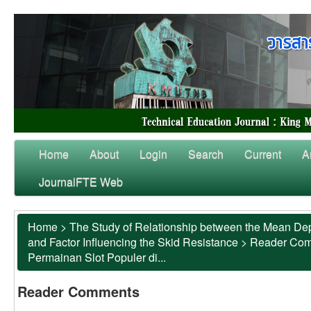
Home
About
Login
Search
Current
A
JournalFTE Web
Home
>
The Study of Relationship between the Mean Dep
and Factor Influencing the Skid Resistance
>
Reader Co
Permainan Slot Populer di...
Reader Comments