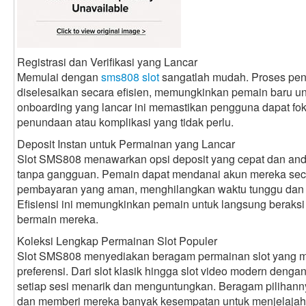
Registrasi dan Verifikasi yang Lancar
Memulai dengan
sms808 slot
sangatlah mudah. Proses penda
diselesaikan secara efisien, memungkinkan pemain baru un
onboarding yang lancar ini memastikan pengguna dapat fo
penundaan atau komplikasi yang tidak perlu.
Deposit Instan untuk Permainan yang Lancar
Slot SMS808 menawarkan opsi deposit yang cepat dan and
tanpa gangguan. Pemain dapat mendanai akun mereka se
pembayaran yang aman, menghilangkan waktu tunggu dan 
Efisiensi ini memungkinkan pemain untuk langsung berak
bermain mereka.
Koleksi Lengkap Permainan Slot Populer
Slot SMS808 menyediakan beragam permainan slot yang
preferensi. Dari slot klasik hingga slot video modern dengan 
setiap sesi menarik dan menguntungkan. Beragam pilihann
dan memberi mereka banyak kesempatan untuk menjelaja