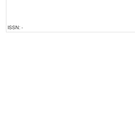
ISSN: -