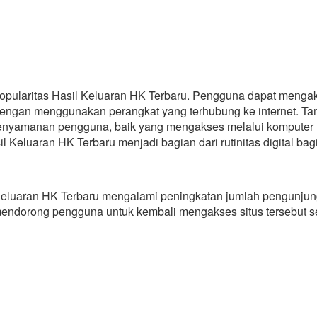
opularitas Hasil Keluaran HK Terbaru. Pengguna dapat menga
 dengan menggunakan perangkat yang terhubung ke internet. Ta
enyamanan pengguna, baik yang mengakses melalui komputer
eluaran HK Terbaru menjadi bagian dari rutinitas digital bag
 Keluaran HK Terbaru mengalami peningkatan jumlah pengunju
i mendorong pengguna untuk kembali mengakses situs tersebut s