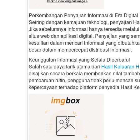
Perkembangan Penyajian Informasi di Era Digital
Seiring dengan kemajuan teknologi, penyajian H
Jika sebelumnya informasi hanya tersedia melalui m
situs web dan aplikasi digital. Penyajian yang s
kesulitan dalam mencari informasi yang dibutuh
besar dalam mempercepat distribusi informasi.
Keunggulan Informasi yang Selalu Diperbarui
Salah satu daya tarik utama dari
Hasil Keluaran H
disajikan secara berkala memberikan nilai tamb
pembaruan rutin, pengguna tidak perlu mencari su
kepercayaan terhadap platform penyedia Hasil Ke