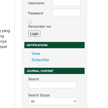
Username
Password
Remember me
g yang
ang
anya
NOTIFICATIONS
epat
View
Subscribe
JOURNAL CONTENT
Search
Search Scope