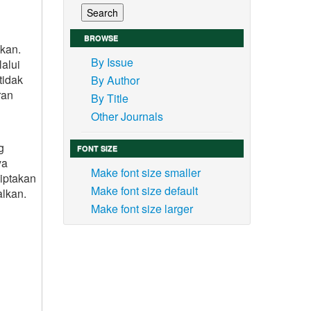
BROWSE
kan.
By Issue
lalui
tidak
By Author
ran
By Title
Other Journals
g
FONT SIZE
ya
Make font size smaller
ciptakan
Make font size default
alkan.
Make font size larger