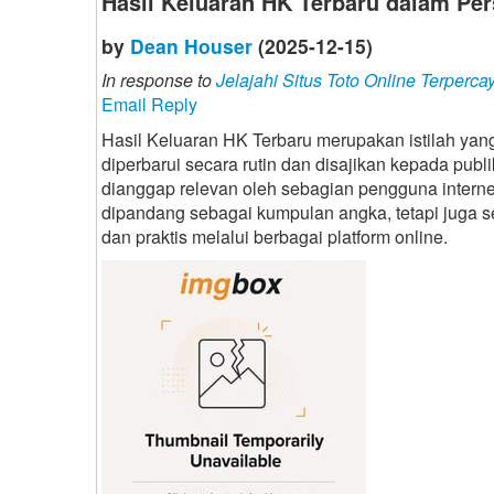
Hasil Keluaran HK Terbaru dalam Pers
by
Dean Houser
(2025-12-15)
In response to
Jelajahi Situs Toto Online Terperca
Email Reply
Hasil Keluaran HK Terbaru merupakan istilah yan
diperbarui secara rutin dan disajikan kepada publi
dianggap relevan oleh sebagian pengguna internet.
dipandang sebagai kumpulan angka, tetapi juga se
dan praktis melalui berbagai platform online.