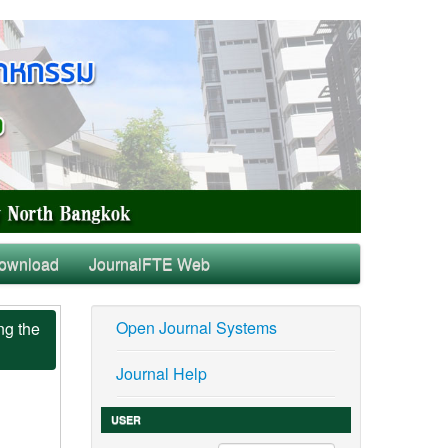
ownload
JournalFTE Web
Open Journal Systems
ng the
Journal Help
USER