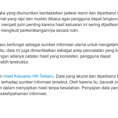
ka yang diumumkan berdasarkan jadwal resmi dan diperbarui 
format yang rapi dan mudah dibaca agar pengguna dapat langsu
enjadi poin penting karena hasil keluaran ini sering dijadika
g mengikuti perkembangannya secara rutin.
aru berfungsi sebagai sumber informasi utama untuk mengetah
 itu, data ini juga dimanfaatkan sebagai arsip pencatatan yang b
engan adanya catatan hasil yang konsisten, pengguna dapat
bih terstruktur.
an
Hasil Keluaran HK Terbaru
. Data yang akurat dan diperbarui 
rhadap sumber informasi tersebut. Oleh karena itu, banyak o
n dalam menyajikan hasil tanpa kesalahan. Penyajian data yan
esalahpahaman informasi.