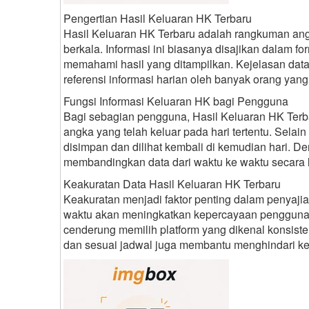
Pengertian Hasil Keluaran HK Terbaru
Hasil Keluaran HK Terbaru adalah rangkuman ang
berkala. Informasi ini biasanya disajikan dalam 
memahami hasil yang ditampilkan. Kejelasan data m
referensi informasi harian oleh banyak orang yan
Fungsi Informasi Keluaran HK bagi Pengguna
Bagi sebagian pengguna, Hasil Keluaran HK Terb
angka yang telah keluar pada hari tertentu. Selain
disimpan dan dilihat kembali di kemudian hari. D
membandingkan data dari waktu ke waktu secara le
Keakuratan Data Hasil Keluaran HK Terbaru
Keakuratan menjadi faktor penting dalam penyaji
waktu akan meningkatkan kepercayaan pengguna te
cenderung memilih platform yang dikenal konsiste
dan sesuai jadwal juga membantu menghindari k