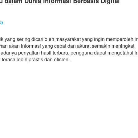
u dalam Dunia Informasi Berbasis Digital
ya
ik yang sering dicari oleh masyarakat yang ingin memperoleh i
utuhan akan informasi yang cepat dan akurat semakin meningkat,
 adanya penyajian hasil terbaru, pengguna dapat mengetahui i
erasa lebih praktis dan efisien.