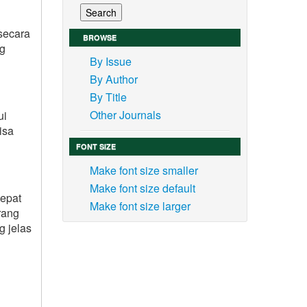
secara
BROWSE
ng
By Issue
n
By Author
By Title
Other Journals
ui
isa
FONT SIZE
Make font size smaller
Make font size default
tepat
Make font size larger
rang
g jelas