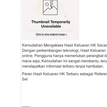
Kemudahan Mengakses Hasil Keluaran HK Secar
Dengan perkembangan teknologi, Hasil Keluaran 
online. Pengguna hanya memerlukan perangkat dan
mana saja. Kemudahan ini sangat membantu, teruta
mendapatkan informasi terbaru tanpa hambatan.
Peran Hasil Keluaran HK Terbaru sebagai Refere
Sel