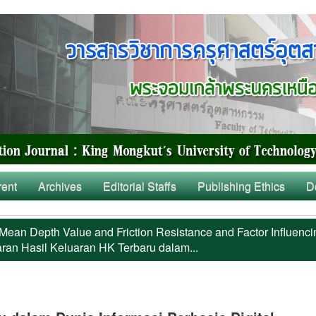
rent
Archives
Editorial Staffs
Publishing Ethics
D
Mean Depth Value and Friction Resistance and Factor Influenci
ran Hasil Keluaran HK Terbaru dalam...