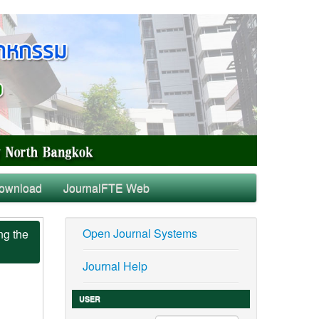
ownload
JournalFTE Web
Open Journal Systems
ng the
Journal Help
USER