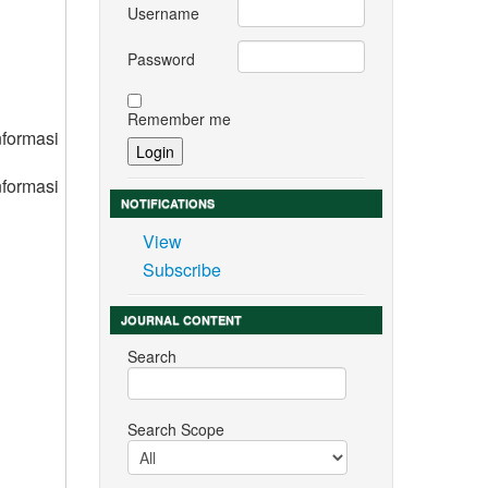
Username
Password
Remember me
nformasi
nformasi
NOTIFICATIONS
View
Subscribe
JOURNAL CONTENT
Search
Search Scope