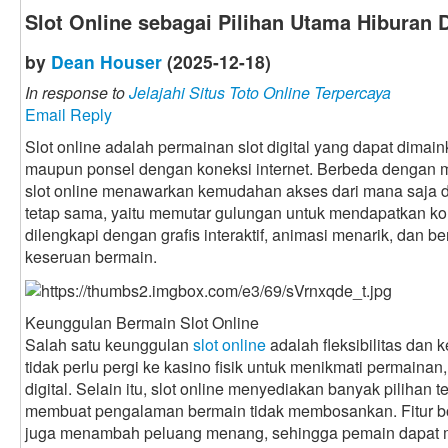
Slot Online sebagai Pilihan Utama Hiburan D
by
Dean Houser
(2025-12-18)
In response to
Jelajahi Situs Toto Online Terpercaya
Email Reply
Slot online adalah permainan slot digital yang dapat dimai
maupun ponsel dengan koneksi internet. Berbeda dengan mesi
slot online menawarkan kemudahan akses dari mana saja 
tetap sama, yaitu memutar gulungan untuk mendapatkan kom
dilengkapi dengan grafis interaktif, animasi menarik, dan b
keseruan bermain.
Keunggulan Bermain Slot Online
Salah satu keunggulan
slot online
adalah fleksibilitas dan
tidak perlu pergi ke kasino fisik untuk menikmati permaina
digital. Selain itu, slot online menyediakan banyak pilihan
membuat pengalaman bermain tidak membosankan. Fitur bonu
juga menambah peluang menang, sehingga pemain dapat