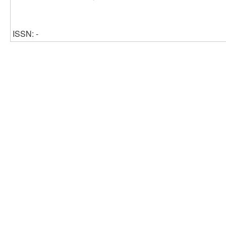
ISSN: -