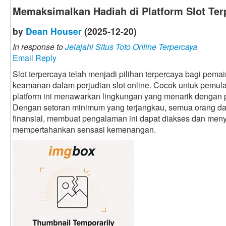
Memaksimalkan Hadiah di Platform Slot Ter
by
Dean Houser
(2025-12-20)
In response to
Jelajahi Situs Toto Online Terpercaya
Email Reply
Slot terpercaya telah menjadi pilihan terpercaya bagi pem
keamanan dalam perjudian slot online. Cocok untuk pemu
platform ini menawarkan lingkungan yang menarik dengan
Dengan setoran minimum yang terjangkau, semua orang dap
finansial, membuat pengalaman ini dapat diakses dan men
mempertahankan sensasi kemenangan.