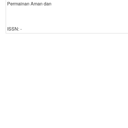
Permainan Aman dan
ISSN: -