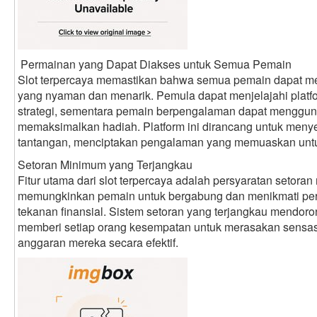
Permainan yang Dapat Diakses untuk Semua Pemain
Slot terpercaya memastikan bahwa semua pemain dapat m
yang nyaman dan menarik. Pemula dapat menjelajahi platf
strategi, sementara pemain berpengalaman dapat menggun
memaksimalkan hadiah. Platform ini dirancang untuk meny
tantangan, menciptakan pengalaman yang memuaskan untuk
Setoran Minimum yang Terjangkau
Fitur utama dari slot terpercaya adalah persyaratan setora
memungkinkan pemain untuk bergabung dan menikmati per
tekanan finansial. Sistem setoran yang terjangkau mendor
memberi setiap orang kesempatan untuk merasakan sensasi
anggaran mereka secara efektif.