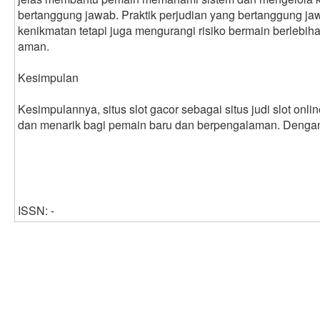
bertanggung jawab. Praktik perjudian yang bertanggung j
kenikmatan tetapi juga mengurangi risiko bermain berlebi
aman.
Kesimpulan
Kesimpulannya, situs slot gacor sebagai situs judi slot on
dan menarik bagi pemain baru dan berpengalaman. Dengan
ISSN: -