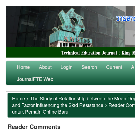
Home
About
Login
Search
Current
A
JournalFTE Web
Home
>
The Study of Relationship between the Mean Dep
and Factor Influencing the Skid Resistance
>
Reader Co
untuk Pemain Online Baru
Reader Comments