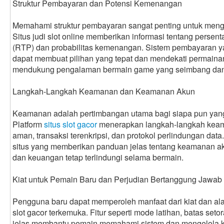
Struktur Pembayaran dan Potensi Kemenangan
Memahami struktur pembayaran sangat penting untuk mengeva
Situs judi slot online memberikan informasi tentang pers
(RTP) dan probabilitas kemenangan. Sistem pembayaran 
dapat membuat pilihan yang tepat dan mendekati permainan
mendukung pengalaman bermain game yang seimbang dan
Langkah-Langkah Keamanan dan Keamanan Akun
Keamanan adalah pertimbangan utama bagi siapa pun yang te
Platform
situs slot gacor
menerapkan langkah-langkah keama
aman, transaksi terenkripsi, dan protokol perlindungan dat
situs yang memberikan panduan jelas tentang keamanan ak
dan keuangan tetap terlindungi selama bermain.
Kiat untuk Pemain Baru dan Perjudian Bertanggung Jawab
Pengguna baru dapat memperoleh manfaat dari kiat dan alat
slot gacor terkemuka. Fitur seperti mode latihan, batas set
jelas membantu pemain memahami sistem dan mengelola ke