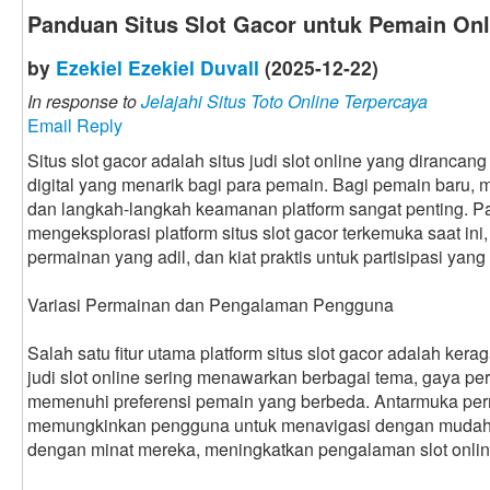
Panduan Situs Slot Gacor untuk Pemain Onl
by
Ezekiel Ezekiel Duvall
(2025-12-22)
In response to
Jelajahi Situs Toto Online Terpercaya
Email Reply
Situs slot gacor adalah situs judi slot online yang diranca
digital yang menarik bagi para pemain. Bagi pemain baru, m
dan langkah-langkah keamanan platform sangat penting. P
mengeksplorasi platform situs slot gacor terkemuka saat ini
permainan yang adil, dan kiat praktis untuk partisipasi y
Variasi Permainan dan Pengalaman Pengguna
Salah satu fitur utama platform situs slot gacor adalah ker
judi slot online sering menawarkan berbagai tema, gaya pe
memenuhi preferensi pemain yang berbeda. Antarmuka per
memungkinkan pengguna untuk menavigasi dengan mudah 
dengan minat mereka, meningkatkan pengalaman slot onlin