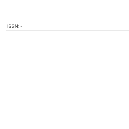
ISSN: -