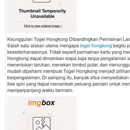
Keunggulan Togel Hongkong Dibandingkan Permainan Lai
Salah satu alasan utama mengapa
togel hongkong
begitu p
kesederhanaannya. Tidak seperti permainan kartu yang me
Hongkong dapat dimainkan siapa saja tanpa pengalaman 
menentukan taruhan, menekan tombol putar, dan menunggu
mudah dipahami membuat Togel Hongkong menjadi pilihan
berpengalaman. Di samping itu, banyak situs menyediakan
free spin yang dapat menambah peluang pemain untuk mer
memperpanjang waktu bermain.