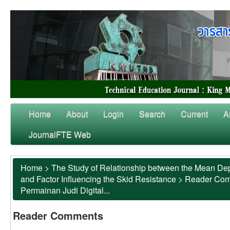
Home
About
Login
Search
Current
A
JournalFTE Web
Home
>
The Study of Relationship between the Mean Dep
and Factor Influencing the Skid Resistance
>
Reader Co
Permainan Judi Digital...
Reader Comments