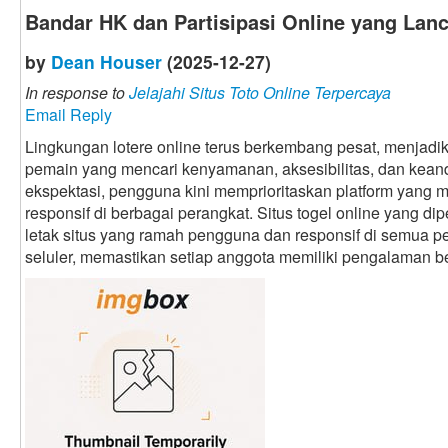
Bandar HK dan Partisipasi Online yang Lanc
by
Dean Houser
(2025-12-27)
In response to
Jelajahi Situs Toto Online Terpercaya
Email Reply
Lingkungan lotere online terus berkembang pesat, menjadi
pemain yang mencari kenyamanan, aksesibilitas, dan kean
ekspektasi, pengguna kini memprioritaskan platform yang
responsif di berbagai perangkat. Situs togel online yang d
letak situs yang ramah pengguna dan responsif di semua p
seluler, memastikan setiap anggota memiliki pengalaman b