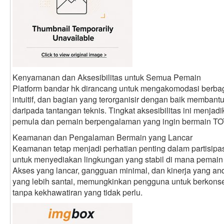
Kenyamanan dan Aksesibilitas untuk Semua Pemain
Platform bandar hk dirancang untuk mengakomodasi berbaga
intuitif, dan bagian yang terorganisir dengan baik memban
daripada tantangan teknis. Tingkat aksesibilitas ini menjadi
pemula dan pemain berpengalaman yang ingin bermain T
Keamanan dan Pengalaman Bermain yang Lancar
Keamanan tetap menjadi perhatian penting dalam partisipas
untuk menyediakan lingkungan yang stabil di mana pemain 
Akses yang lancar, gangguan minimal, dan kinerja yang an
yang lebih santai, memungkinkan pengguna untuk berkonse
tanpa kekhawatiran yang tidak perlu.