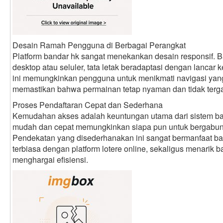
Desain Ramah Pengguna di Berbagai Perangkat
Platform bandar hk sangat menekankan desain responsif. B
desktop atau seluler, tata letak beradaptasi dengan lancar k
ini memungkinkan pengguna untuk menikmati navigasi yang 
memastikan bahwa permainan tetap nyaman dan tidak terg
Proses Pendaftaran Cepat dan Sederhana
Kemudahan akses adalah keuntungan utama dari sistem ba
mudah dan cepat memungkinkan siapa pun untuk bergabung
Pendekatan yang disederhanakan ini sangat bermanfaat b
terbiasa dengan platform lotere online, sekaligus menarik
menghargai efisiensi.