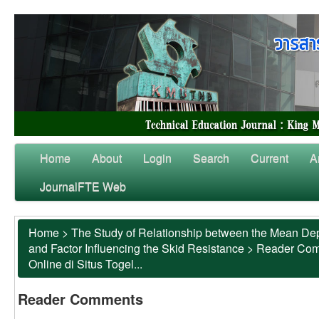
Home
About
Login
Search
Current
A
JournalFTE Web
Home
>
The Study of Relationship between the Mean Dep
and Factor Influencing the Skid Resistance
>
Reader Co
Online di Situs Togel...
Reader Comments