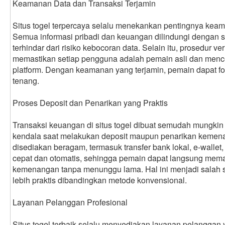
Keamanan Data dan Transaksi Terjamin
Situs togel terpercaya selalu menekankan pentingnya keam
Semua informasi pribadi dan keuangan dilindungi dengan s
terhindar dari risiko kebocoran data. Selain itu, prosedur ve
memastikan setiap pengguna adalah pemain asli dan me
platform. Dengan keamanan yang terjamin, pemain dapat 
tenang.
Proses Deposit dan Penarikan yang Praktis
Transaksi keuangan di situs togel dibuat semudah mungkin
kendala saat melakukan deposit maupun penarikan keme
disediakan beragam, termasuk transfer bank lokal, e-wallet
cepat dan otomatis, sehingga pemain dapat langsung mem
kemenangan tanpa menunggu lama. Hal ini menjadi salah sa
lebih praktis dibandingkan metode konvensional.
Layanan Pelanggan Profesional
Situs togel terbaik selalu menyediakan layanan pelanggan