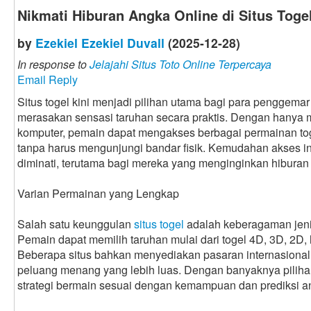
Nikmati Hiburan Angka Online di Situs Toge
by
Ezekiel Ezekiel Duvall
(2025-12-28)
In response to
Jelajahi Situs Toto Online Terpercaya
Email Reply
Situs togel kini menjadi pilihan utama bagi para penggema
merasakan sensasi taruhan secara praktis. Dengan hanya
komputer, pemain dapat mengakses berbagai permainan tog
tanpa harus mengunjungi bandar fisik. Kemudahan akses in
diminati, terutama bagi mereka yang menginginkan hiburan di
Varian Permainan yang Lengkap
Salah satu keunggulan
situs togel
adalah keberagaman jeni
Pemain dapat memilih taruhan mulai dari togel 4D, 3D, 2D,
Beberapa situs bahkan menyediakan pasaran internasional
peluang menang yang lebih luas. Dengan banyaknya piliha
strategi bermain sesuai dengan kemampuan dan prediksi an