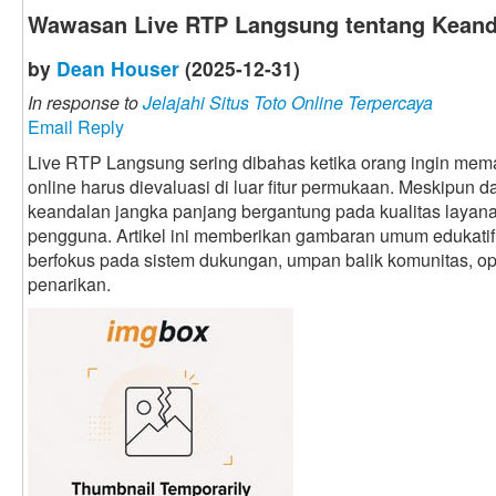
Wawasan Live RTP Langsung tentang Keanda
by
Dean Houser
(2025-12-31)
In response to
Jelajahi Situs Toto Online Terpercaya
Email Reply
Live RTP Langsung sering dibahas ketika orang ingin mema
online harus dievaluasi di luar fitur permukaan. Meskipun 
keandalan jangka panjang bergantung pada kualitas layana
pengguna. Artikel ini memberikan gambaran umum edukatif 
berfokus pada sistem dukungan, umpan balik komunitas, ops
penarikan.