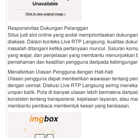
Responsivitas Dukungan Pelanggan
Situs judi slot online yang andal memprioritaskan dukung
diakses. Dalam konteks Live RTP Langsung, kualitas du
masalah ditangani ketika pertanyaan muncul. Saluran komu
yang wajar, dan penjelasan yang membantu menunjukkan 
pemahaman dan keadilan pengguna daripada kebingungan
Menafsirkan Ulasan Pengguna dengan Hati-hati
Ulasan pengguna dapat memberikan wawasan tentang penga
dengan cermat. Diskusi Live RTP Langsung sering menek
umpan balik. Pola di banyak ulasan lebih bermakna darip
konsisten tentang transparansi, kejelasan layanan, atau m
membantu pembaca membentuk kesan yang beralasan.