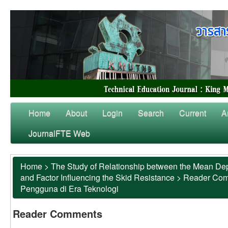
Home
About
Login
Search
Current
A
JournalFTE Web
Home
>
The Study of Relationship between the Mean Dep
and Factor Influencing the Skid Resistance
>
Reader Co
Pengguna di Era Teknologi
Reader Comments