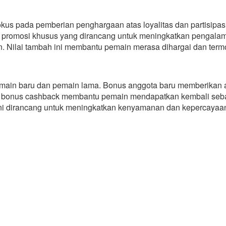
us pada pemberian penghargaan atas loyalitas dan partisipas
an promosi khusus yang dirancang untuk meningkatkan pengala
Nilai tambah ini membantu pemain merasa dihargai dan termo
main baru dan pemain lama. Bonus anggota baru memberikan 
ra bonus cashback membantu pemain mendapatkan kembali seb
ini dirancang untuk meningkatkan kenyamanan dan kepercayaan