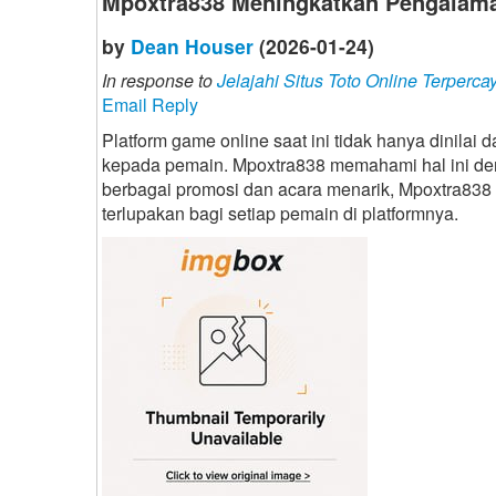
Mpoxtra838 Meningkatkan Pengalam
by
Dean Houser
(2026-01-24)
In response to
Jelajahi Situs Toto Online Terperca
Email Reply
Platform game online saat ini tidak hanya dinilai d
kepada pemain. Mpoxtra838 memahami hal ini den
berbagai promosi dan acara menarik, Mpoxtra838
terlupakan bagi setiap pemain di platformnya.