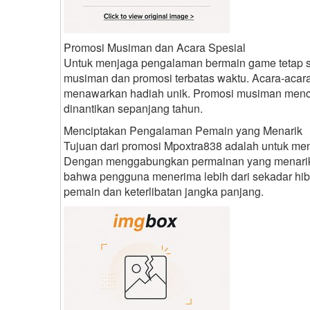
Promosi Musiman dan Acara Spesial
Untuk menjaga pengalaman bermain game tetap s
musiman dan promosi terbatas waktu. Acara-acar
menawarkan hadiah unik. Promosi musiman mencip
dinantikan sepanjang tahun.
Menciptakan Pengalaman Pemain yang Menarik
Tujuan dari promosi Mpoxtra838 adalah untuk m
Dengan menggabungkan permainan yang menarik d
bahwa pengguna menerima lebih dari sekadar hib
pemain dan keterlibatan jangka panjang.