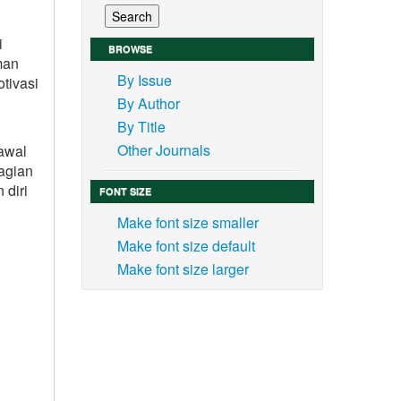
i
BROWSE
man
By Issue
tivasi
By Author
By Title
Other Journals
awal
agian
 diri
FONT SIZE
Make font size smaller
Make font size default
Make font size larger