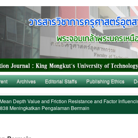
rent
Archives
Editorial Staffs
Publishing Ethics
D
Mean Depth Value and Friction Resistance and Factor Influenci
a838 Meningkatkan Pengalaman Bermain