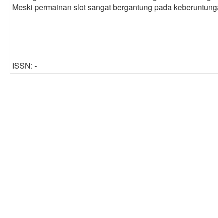
Meski permainan slot sangat bergantung pada keberuntung
ISSN: -