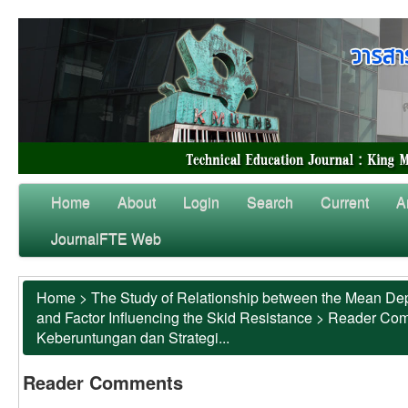
Home
About
Login
Search
Current
A
JournalFTE Web
Home
>
The Study of Relationship between the Mean Dep
and Factor Influencing the Skid Resistance
>
Reader Co
Keberuntungan dan Strategi...
Reader Comments