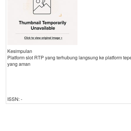
Kesimpulan
Platform slot RTP yang terhubung langsung ke platform te
yang aman
ISSN: -