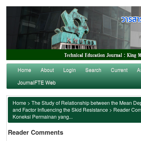
Home
About
Login
Search
Current
A
JournalFTE Web
Home
>
The Study of Relationship between the Mean Dep
and Factor Influencing the Skid Resistance
>
Reader Co
Koneksi Permainan yang...
Reader Comments