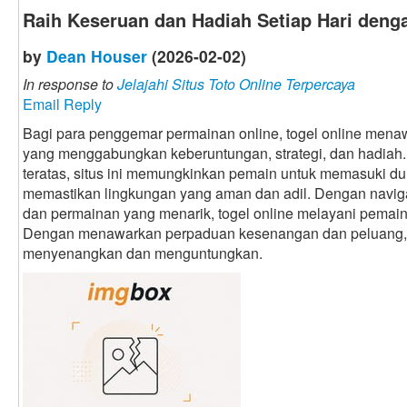
Raih Keseruan dan Hadiah Setiap Hari deng
by
Dean Houser
(2026-02-02)
In response to
Jelajahi Situs Toto Online Terpercaya
Email Reply
Bagi para penggemar permainan online, togel online me
yang menggabungkan keberuntungan, strategi, dan hadiah. S
teratas, situs ini memungkinkan pemain untuk memasuki d
memastikan lingkungan yang aman dan adil. Dengan navigasi 
dan permainan yang menarik, togel online melayani pema
Dengan menawarkan perpaduan kesenangan dan peluang, pl
menyenangkan dan menguntungkan.