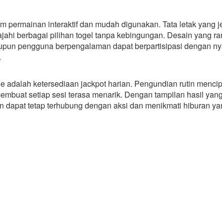
em permainan interaktif dan mudah digunakan. Tata letak yang j
jahi berbagai pilihan togel tanpa kebingungan. Desain yang r
upun pengguna berpengalaman dapat berpartisipasi dengan n
.
line adalah ketersediaan jackpot harian. Pengundian rutin menci
embuat setiap sesi terasa menarik. Dengan tampilan hasil yan
n dapat tetap terhubung dengan aksi dan menikmati hiburan ya