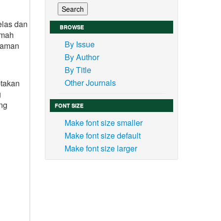
elas dan
BROWSE
amah
By Issue
yaman
By Author
By Title
Other Journals
ptakan
g
ng
FONT SIZE
Make font size smaller
Make font size default
Make font size larger