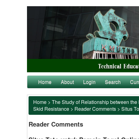
Home
About
Login
Search
Cur
Home
>
The Study of Relationship between the 
Skid Resistance
>
Reader Comments
>
Situs T
Reader Comments