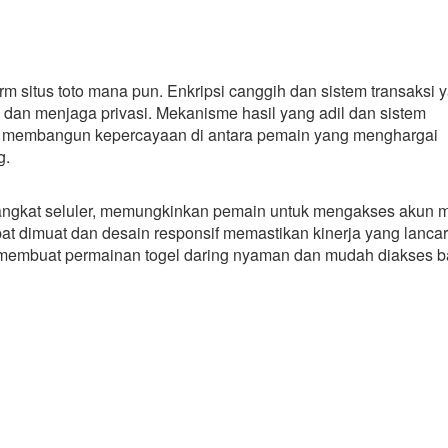
rm situs toto mana pun. Enkripsi canggih dan sistem transaksi 
dan menjaga privasi. Mekanisme hasil yang adil dan sistem
 membangun kepercayaan di antara pemain yang menghargai
g.
angkat seluler, memungkinkan pemain untuk mengakses akun 
at dimuat dan desain responsif memastikan kinerja yang lanca
 ini membuat permainan togel daring nyaman dan mudah diakses b