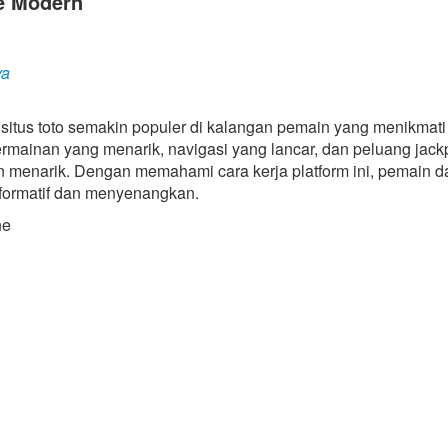
ne Modern
ya
 situs toto semakin populer di kalangan pemain yang menikmati
rmainan yang menarik, navigasi yang lancar, dan peluang jack
 menarik. Dengan memahami cara kerja platform ini, pemain d
nformatif dan menyenangkan.
ne