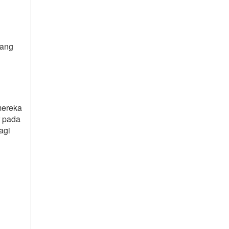
yang
mereka
r pada
agi