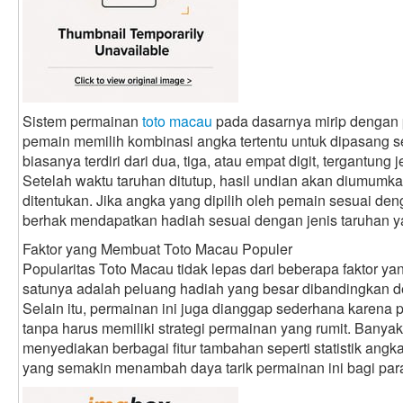
Sistem permainan
toto macau
pada dasarnya mirip dengan 
pemain memilih kombinasi angka tertentu untuk dipasang se
biasanya terdiri dari dua, tiga, atau empat digit, tergantung 
Setelah waktu taruhan ditutup, hasil undian akan diumumka
ditentukan. Jika angka yang dipilih oleh pemain sesuai de
berhak mendapatkan hadiah sesuai dengan jenis taruhan y
Faktor yang Membuat Toto Macau Populer
Popularitas Toto Macau tidak lepas dari beberapa faktor y
satunya adalah peluang hadiah yang besar dibandingkan deng
Selain itu, permainan ini juga dianggap sederhana karena
tanpa harus memiliki strategi permainan yang rumit. Banyak 
menyediakan berbagai fitur tambahan seperti statistik angka
yang semakin menambah daya tarik permainan ini bagi par