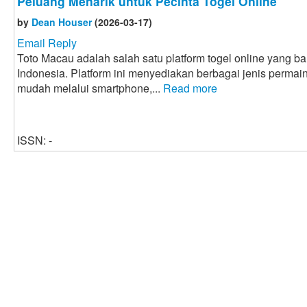
Peluang Menarik untuk Pecinta Togel Online
by
Dean Houser
(2026-03-17)
Email Reply
Toto Macau adalah salah satu platform togel online yang ba
Indonesia. Platform ini menyediakan berbagai jenis permai
mudah melalui smartphone,...
Read more
ISSN: -