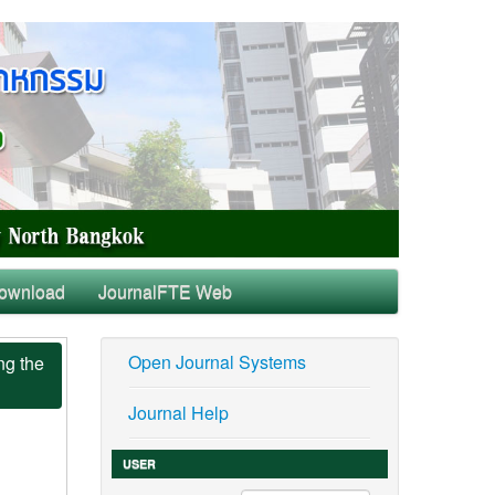
ownload
JournalFTE Web
Open Journal Systems
ng the
Journal Help
USER