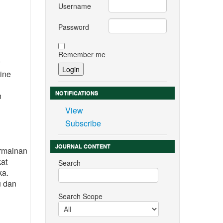
Username
Password
Remember me
ine
NOTIFICATIONS
n
View
Subscribe
JOURNAL CONTENT
ermainan
kat
Search
ka.
u dan
Search Scope