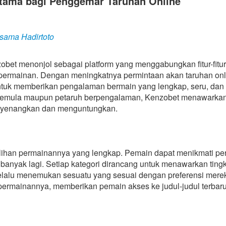
Utama bagi Penggemar Taruhan Online
sama Hadirtoto
obet menonjol sebagai platform yang menggabungkan fitur-fitur
permainan. Dengan meningkatnya permintaan akan taruhan onl
ntuk memberikan pengalaman bermain yang lengkap, seru, dan
g pemula maupun petaruh berpengalaman, Kenzobet menawarka
enyenangkan dan menguntungkan.
lihan permainannya yang lengkap. Pemain dapat menikmati p
 banyak lagi. Setiap kategori dirancang untuk menawarkan ting
lalu menemukan sesuatu yang sesuai dengan preferensi mere
 permainannya, memberikan pemain akses ke judul-judul terbar