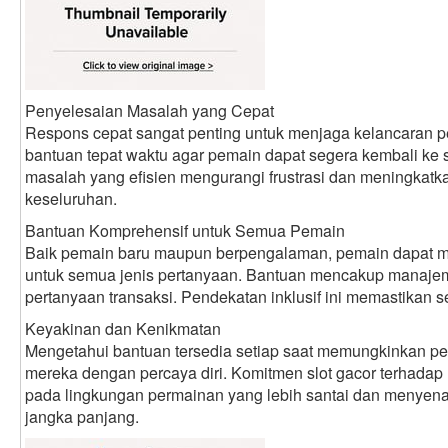
Penyelesaian Masalah yang Cepat
Respons cepat sangat penting untuk menjaga kelancaran 
bantuan tepat waktu agar pemain dapat segera kembali k
masalah yang efisien mengurangi frustrasi dan meningka
keseluruhan.
Bantuan Komprehensif untuk Semua Pemain
Baik pemain baru maupun berpengalaman, pemain dapat m
untuk semua jenis pertanyaan. Bantuan mencakup manajeme
pertanyaan transaksi. Pendekatan inklusif ini memastikan 
Keyakinan dan Kenikmatan
Mengetahui bantuan tersedia setiap saat memungkinkan p
mereka dengan percaya diri. Komitmen slot gacor terhadap
pada lingkungan permainan yang lebih santai dan menyena
jangka panjang.