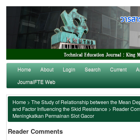
Home
About
Login
Search
Current
A
JournalFTE Web
Home
>
The Study of Relationship between the Mean Dep
and Factor Influencing the Skid Resistance
>
Reader Co
Meningkatkan Permainan Slot Gacor
Reader Comments