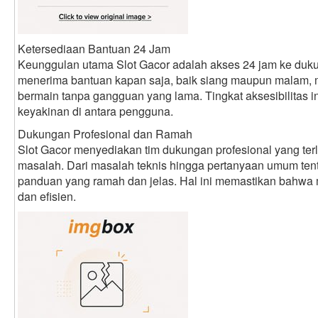
Ketersediaan Bantuan 24 Jam
Keunggulan utama Slot Gacor adalah akses 24 jam ke duk
menerima bantuan kapan saja, baik siang maupun malam,
bermain tanpa gangguan yang lama. Tingkat aksesibilitas
keyakinan di antara pengguna.
Dukungan Profesional dan Ramah
Slot Gacor menyediakan tim dukungan profesional yang ter
masalah. Dari masalah teknis hingga pertanyaan umum te
panduan yang ramah dan jelas. Hal ini memastikan bahwa m
dan efisien.