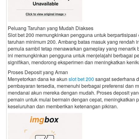
Peluang Taruhan yang Mudah Diakses
Slot bet 200 memungkinkan pengguna untuk berpartisipasi 
taruhan minimum 200. Ambang batas masuk yang rendah i
pemula sambil tetap menawarkan gameplay yang menarik b
ini memungkinkan pengguna untuk menjelajahi berbagai per
signifikan, mendorong eksperimen dan meningkatkan kenik
Proses Deposit yang Aman
Menyetorkan dana ke akun
slot bet 200
sangat sederhana d
pembayaran tersedia, memenuhi berbagai preferensi dan
mendanai akun mereka dengan mudah. Proses deposit yan
pemain untuk mulai bermain dengan cepat, meningkatkan
keseluruhan dan memberikan ketenangan pikiran.