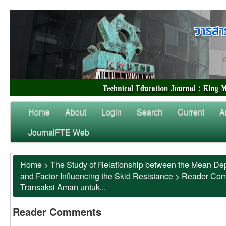
Home
About
Login
Search
Current
A
JournalFTE Web
Home
>
The Study of Relationship between the Mean Dep
and Factor Influencing the Skid Resistance
>
Reader Co
Transaksi Aman untuk...
Reader Comments