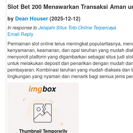
Slot Bet 200 Menawarkan Transaksi Aman u
by
Dean Houser
(2025-12-12)
In response to
Jelajahi Situs Toto Online Terpercaya
Email Reply
Permainan slot online terus meningkat popularitasnya, me
kenyamanan, keamanan, dan opsi taruhan yang mudah diaks
menyoroti platform yang digambarkan sebagai situs judi s
untuk melakukan deposit dan penarikan dengan mudah dan
pembayaran. Kombinasi taruhan yang mudah diakses dan 
lingkungan yang nyaman dan menarik bagi semua jenis pe