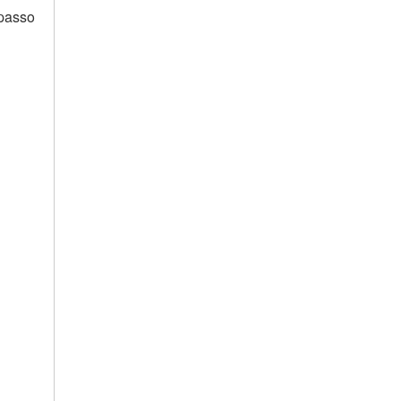
 passo