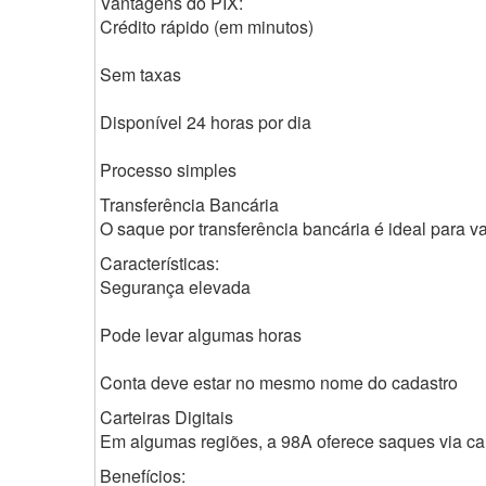
Vantagens do PIX:
Crédito rápido (em minutos)
Sem taxas
Disponível 24 horas por dia
Processo simples
Transferência Bancária
O saque por transferência bancária é ideal para va
Características:
Segurança elevada
Pode levar algumas horas
Conta deve estar no mesmo nome do cadastro
Carteiras Digitais
Em algumas regiões, a 98A oferece saques via cart
Benefícios: