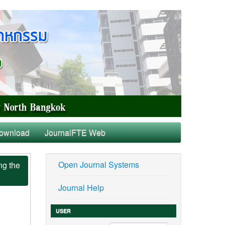
ownload
JournalFTE Web
Open Journal Systems
ng the
Journal Help
USER