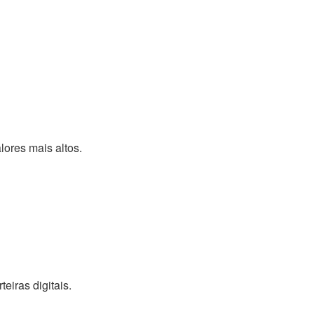
lores mais altos.
eiras digitais.