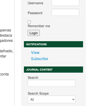
Username
Password
Remember me
 apenas
destaca
ogadores
NOTIFICATIONS
talhado,
View
itar
Subscribe
JOURNAL CONTENT
 conta
Search
Search Scope