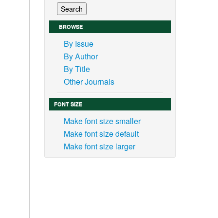
BROWSE
By Issue
By Author
By Title
Other Journals
FONT SIZE
Make font size smaller
Make font size default
Make font size larger