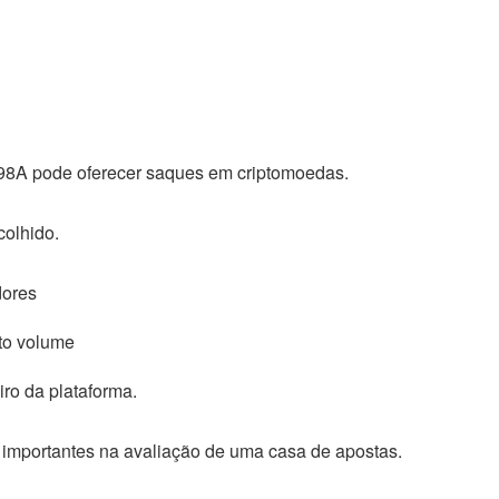
 98A pode oferecer saques em criptomoedas.
colhido.
dores
to volume
iro da plataforma.
importantes na avaliação de uma casa de apostas.