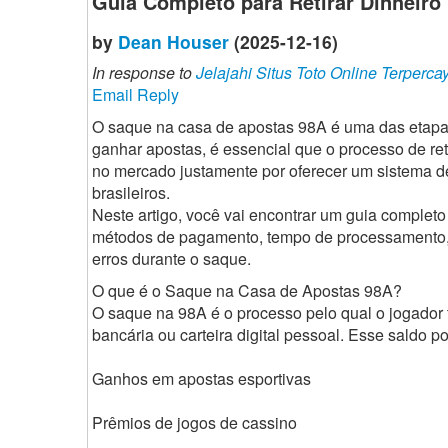
Guia Completo para Retirar Dinheir
by
Dean Houser
(2025-12-16)
In response to
Jelajahi Situs Toto Online Terperca
Email Reply
O saque na casa de apostas 98A é uma das etapas
ganhar apostas, é essencial que o processo de ret
no mercado justamente por oferecer um sistema d
brasileiros.
Neste artigo, você vai encontrar um guia complet
métodos de pagamento, tempo de processamento, 
erros durante o saque.
O que é o Saque na Casa de Apostas 98A?
O saque na 98A é o processo pelo qual o jogador 
bancária ou carteira digital pessoal. Esse saldo p
Ganhos em apostas esportivas
Prêmios de jogos de cassino