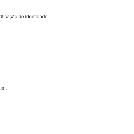
rificação de identidade.
al.