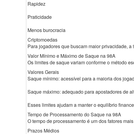
Rapidez
Praticidade
Menos burocracia
Criptomoedas
Para jogadores que buscam maior privacidade, a
Valor Mínimo e Máximo de Saque na 98A
Os limites de saque variam conforme o método es
Valores Gerais
Saque mínimo: acessível para a maioria dos joga
Saque máximo: adequado para apostadores de al
Esses limites ajudam a manter o equilíbrio finance
Tempo de Processamento do Saque na 98A
O tempo de processamento é um dos fatores mais 
Prazos Médios