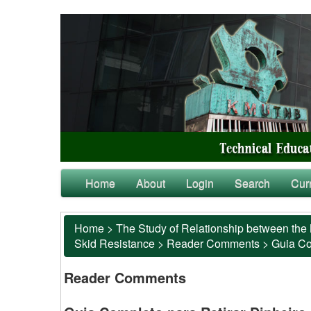
Home
About
Login
Search
Cur
Home
>
The Study of Relationship between the 
Skid Resistance
>
Reader Comments
>
Guia Co
Reader Comments