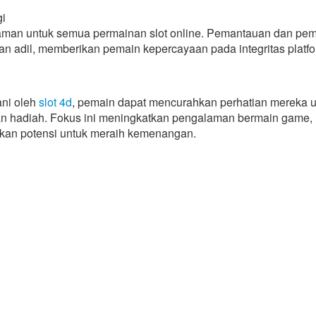
gi
 aman untuk semua permainan slot online. Pemantauan dan pe
an adil, memberikan pemain kepercayaan pada integritas platf
ni oleh
slot 4d
, pemain dapat mencurahkan perhatian mereka 
n hadiah. Fokus ini meningkatkan pengalaman bermain game,
tkan potensi untuk meraih kemenangan.