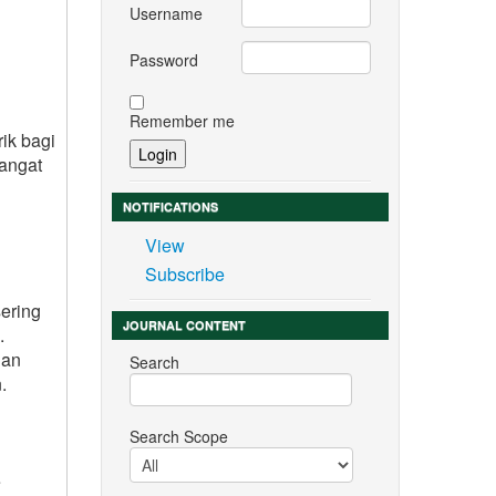
Username
Password
Remember me
rik bagi
sangat
NOTIFICATIONS
View
Subscribe
sering
JOURNAL CONTENT
.
dan
Search
.
Search Scope
e