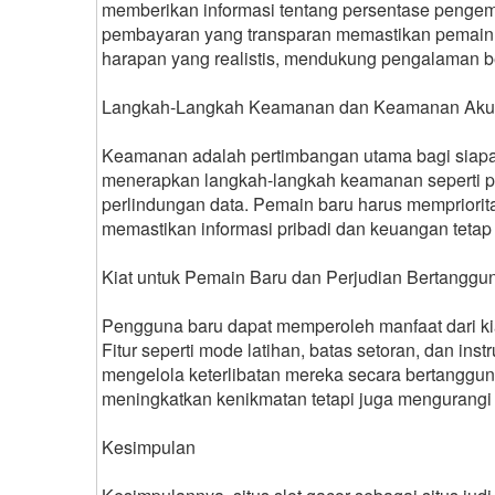
memberikan informasi tentang persentase penge
pembayaran yang transparan memastikan pemain 
harapan yang realistis, mendukung pengalaman 
Langkah-Langkah Keamanan dan Keamanan Ak
Keamanan adalah pertimbangan utama bagi siapa pu
menerapkan langkah-langkah keamanan seperti pros
perlindungan data. Pemain baru harus mempriori
memastikan informasi pribadi dan keuangan tetap 
Kiat untuk Pemain Baru dan Perjudian Bertangg
Pengguna baru dapat memperoleh manfaat dari kiat
Fitur seperti mode latihan, batas setoran, dan 
mengelola keterlibatan mereka secara bertanggun
meningkatkan kenikmatan tetapi juga mengurangi
Kesimpulan