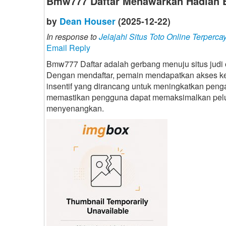
Bmw777 Daftar Menawarkan Hadiah E
by
Dean Houser
(2025-12-22)
In response to
Jelajahi Situs Toto Online Terperca
Email Reply
Bmw777 Daftar adalah gerbang menuju situs judi
Dengan mendaftar, pemain mendapatkan akses ke
insentif yang dirancang untuk meningkatkan pen
memastikan pengguna dapat memaksimalkan pelu
menyenangkan.