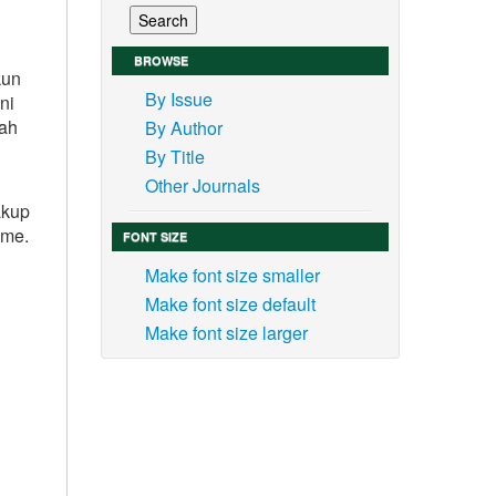
BROWSE
kun
By Issue
ni
dah
By Author
By Title
Other Journals
akup
ame.
FONT SIZE
Make font size smaller
Make font size default
Make font size larger