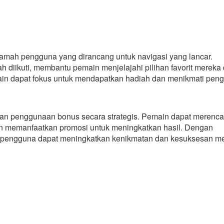
amah pengguna yang dirancang untuk navigasi yang lancar.
ah diikuti, membantu pemain menjelajahi pilihan favorit merek
main dapat fokus untuk mendapatkan hadiah dan menikmati pen
an penggunaan bonus secara strategis. Pemain dapat merenc
n memanfaatkan promosi untuk meningkatkan hasil. Dengan
, pengguna dapat meningkatkan kenikmatan dan kesuksesan m