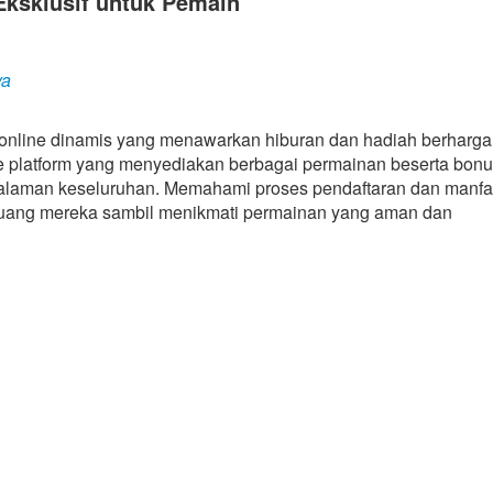
ksklusif untuk Pemain
ya
 online dinamis yang menawarkan hiburan dan hadiah berharga
 platform yang menyediakan berbagai permainan beserta bonu
galaman keseluruhan. Memahami proses pendaftaran dan manf
ang mereka sambil menikmati permainan yang aman dan