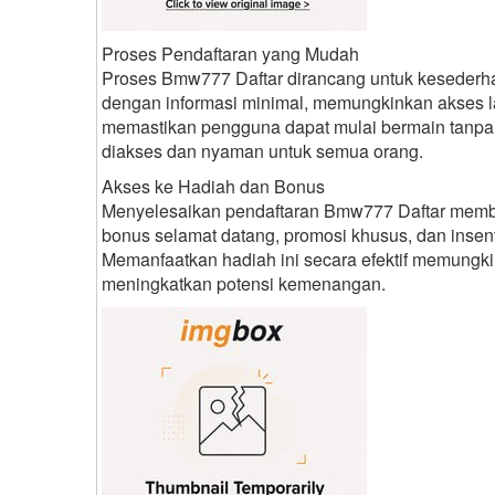
Proses Pendaftaran yang Mudah
Proses Bmw777 Daftar dirancang untuk keseder
dengan informasi minimal, memungkinkan akses l
memastikan pengguna dapat mulai bermain tanpa p
diakses dan nyaman untuk semua orang.
Akses ke Hadiah dan Bonus
Menyelesaikan pendaftaran Bmw777 Daftar membu
bonus selamat datang, promosi khusus, dan insen
Memanfaatkan hadiah ini secara efektif memungk
meningkatkan potensi kemenangan.