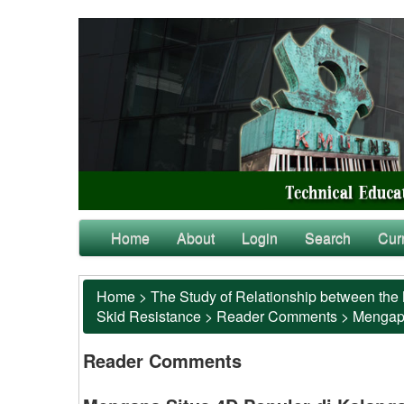
Home
About
Login
Search
Cur
Home
>
The Study of Relationship between the 
Skid Resistance
>
Reader Comments
>
Mengapa
Reader Comments