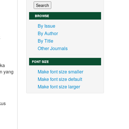
BROWSE
By Issue
By Author
k
By Title
Other Journals
FONT SIZE
eka
an yang
Make font size smaller
Make font size default
Make font size larger
kus