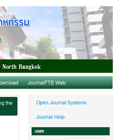
ownload
JournalFTE Web
Open Journal Systems
ng the
Journal Help
USER