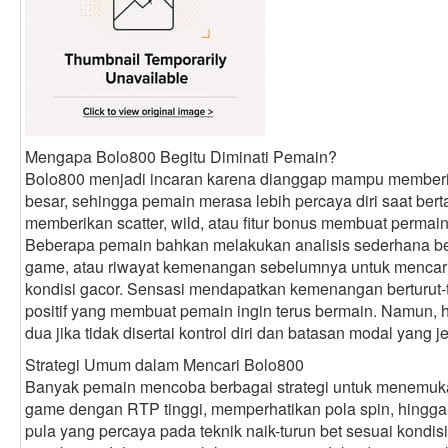
Mengapa Bolo800 Begitu Diminati Pemain?
Bolo800 menjadi incaran karena dianggap mampu memberi
besar, sehingga pemain merasa lebih percaya diri saat bertar
memberikan scatter, wild, atau fitur bonus membuat permaina
Beberapa pemain bahkan melakukan analisis sederhana be
game, atau riwayat kemenangan sebelumnya untuk mencari
kondisi gacor. Sensasi mendapatkan kemenangan berturut-t
positif yang membuat pemain ingin terus bermain. Namun, h
dua jika tidak disertai kontrol diri dan batasan modal yang je
Strategi Umum dalam Mencari Bolo800
Banyak pemain mencoba berbagai strategi untuk menemu
game dengan RTP tinggi, memperhatikan pola spin, hingg
pula yang percaya pada teknik naik-turun bet sesuai kondisi