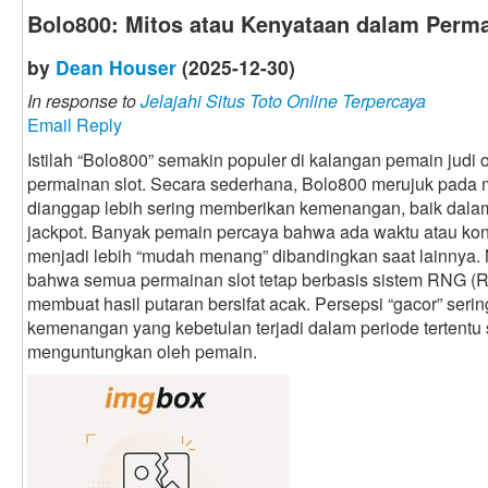
Bolo800: Mitos atau Kenyataan dalam Perma
by
Dean Houser
(2025-12-30)
In response to
Jelajahi Situs Toto Online Terpercaya
Email Reply
Istilah “Bolo800” semakin populer di kalangan pemain judi
permainan slot. Secara sederhana, Bolo800 merujuk pada 
dianggap lebih sering memberikan kemenangan, baik dalam
jackpot. Banyak pemain percaya bahwa ada waktu atau kondi
menjadi lebih “mudah menang” dibandingkan saat lainnya. 
bahwa semua permainan slot tetap berbasis sistem RNG 
membuat hasil putaran bersifat acak. Persepsi “gacor” serin
kemenangan yang kebetulan terjadi dalam periode tertentu
menguntungkan oleh pemain.