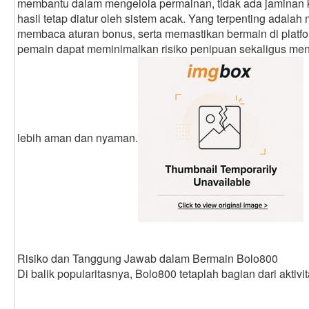
membantu dalam mengelola permainan, tidak ada jaminan
hasil tetap diatur oleh sistem acak. Yang terpenting ada
membaca aturan bonus, serta memastikan bermain di platfo
pemain dapat meminimalkan risiko penipuan sekaligus me
lebih aman dan nyaman.
Risiko dan Tanggung Jawab dalam Bermain Bolo800
Di balik popularitasnya, Bolo800 tetaplah bagian dari aktivit