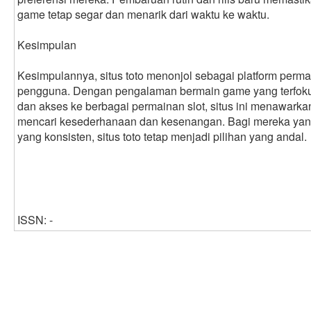
game tetap segar dan menarik dari waktu ke waktu.
Kesimpulan
Kesimpulannya, situs toto menonjol sebagai platform per
pengguna. Dengan pengalaman bermain game yang terfokus, s
dan akses ke berbagai permainan slot, situs ini menawark
mencari kesederhanaan dan kesenangan. Bagi mereka yang
yang konsisten, situs toto tetap menjadi pilihan yang andal.
ISSN: -