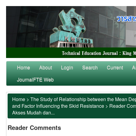
Home
About
Login
Search
Current
A
JournalFTE Web
Home
>
The Study of Relationship between the Mean Dep
and Factor Influencing the Skid Resistance
>
Reader Co
Akses Mudah dan...
Reader Comments