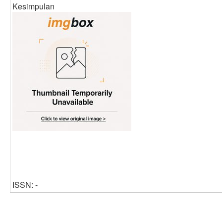
Kesimpulan
ISSN: -