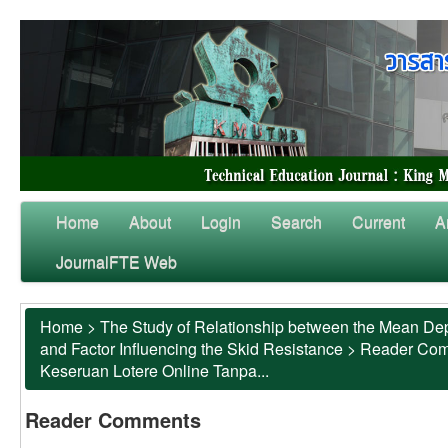
Home
About
Login
Search
Current
A
JournalFTE Web
Home
>
The Study of Relationship between the Mean Dep
and Factor Influencing the Skid Resistance
>
Reader Co
Keseruan Lotere Online Tanpa...
Reader Comments