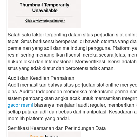
Salah satu faktor terpenting dalam situs perjudian slot onli
tepat. Situs berlisensi beroperasi di bawah otoritas yang 
permainan yang adil dan melindungi pengguna. Platform yang
resmi sering menampilkan lisensi mereka secara jelas, 
hukum lokal dan internasional. Memverifikasi lisensi adala
situs yang tidak diatur dan berpotensi tidak aman.
Audit dan Keadilan Permainan
Audit memastikan bahwa situs perjudian slot online menye
bias. Auditor independen memeriksa mekanisme permainan
sistem pembangkitan angka acak untuk memastikan integrita
gacor resmi
biasanya menjalani audit reguler, memberika
setiap putaran adil dan bebas dari manipulasi. Kesadaran
memilih platform yang andal.
Sertifikasi Keamanan dan Perlindungan Data