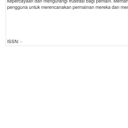
kepercayaan dan mengurangi frustrasi bagi pemain. Mema
pengguna untuk merencanakan permainan mereka dan me
ISSN: -