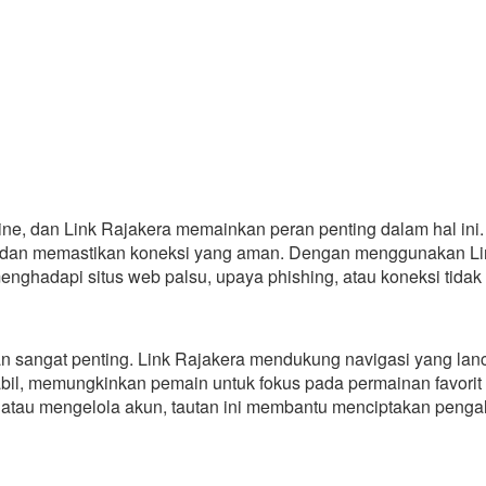
ne, dan Link Rajakera memainkan peran penting dalam hal ini.
a dan memastikan koneksi yang aman. Dengan menggunakan Li
nghadapi situs web palsu, upaya phishing, atau koneksi tidak 
n sangat penting. Link Rajakera mendukung navigasi yang lanc
bil, memungkinkan pemain untuk fokus pada permainan favorit
, atau mengelola akun, tautan ini membantu menciptakan peng