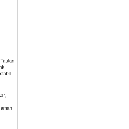
 Tautan
nk
stabil
ar,
alaman