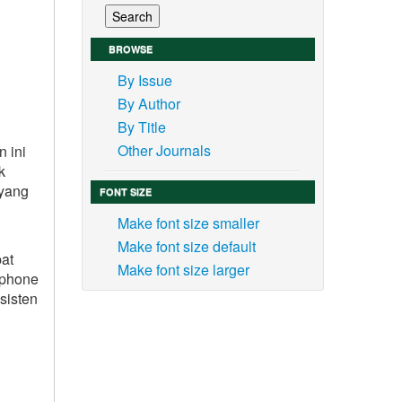
BROWSE
By Issue
By Author
By Title
Other Journals
 ini
k
 yang
FONT SIZE
Make font size smaller
Make font size default
at
Make font size larger
tphone
sisten