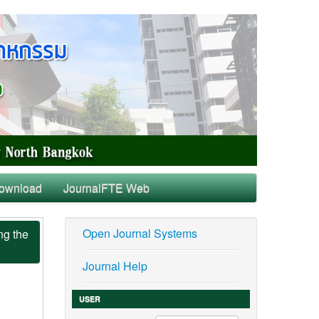
ownload
JournalFTE Web
Open Journal Systems
ng the
Journal Help
USER