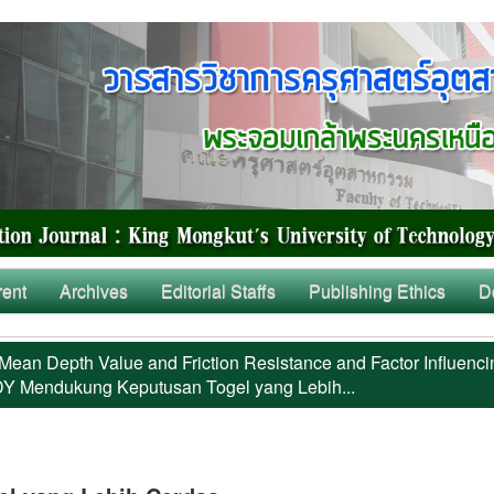
rent
Archives
Editorial Staffs
Publishing Ethics
D
Mean Depth Value and Friction Resistance and Factor Influenci
Y Mendukung Keputusan Togel yang Lebih...