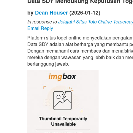
Data SDY Mendukung Keputusan Toge
by
Dean Houser
(2026-01-12)
In response to
Jelajahi Situs Toto Online Terperca
Email Reply
Platform situs togel online menyediakan pengala
Data SDY adalah alat berharga yang membantu pem
Dengan memahami cara membaca dan menafsirkan
mereka dengan wawasan yang lebih baik dan memb
bertanggung jawab.