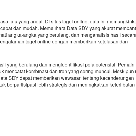
asa lalu yang andal. Di situs togel online, data ini memungkink
 cepat dan mudah. Memelihara Data SDY yang akurat memban
ati angka-angka yang berulang, dan menganalisis hasil secar
an pengalaman togel online dengan memberikan kejelasan dan
l yang berulang dan mengidentifikasi pola potensial. Pemain 
tuk mencatat kombinasi dan tren yang sering muncul. Meskipun
is Data SDY dapat memberikan wawasan tentang kecenderungan
 berpartisipasi lebih strategis dan meningkatkan keterlibatan