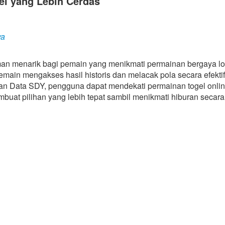
l yang Lebih Cerdas
ya
man menarik bagi pemain yang menikmati permainan bergaya lo
ain mengakses hasil historis dan melacak pola secara efektif
 Data SDY, pengguna dapat mendekati permainan togel onli
uat pilihan yang lebih tepat sambil menikmati hiburan secara