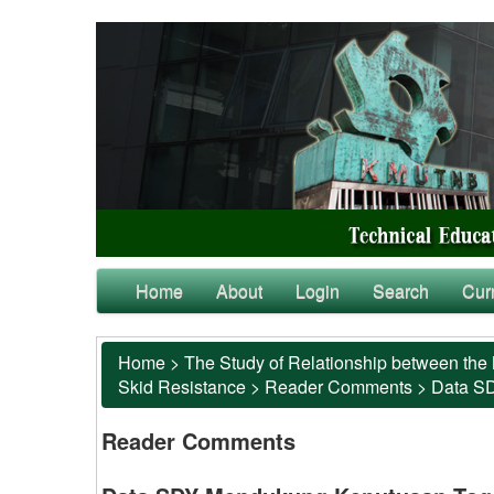
Home
About
Login
Search
Cur
Home
>
The Study of Relationship between the 
Skid Resistance
>
Reader Comments
>
Data SD
Reader Comments