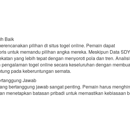
ih Baik
rencanakan pilihan di situs togel online. Pemain dapat
toris untuk memandu pilihan angka mereka. Meskipun Data SDY
tan yang lebih tepat dengan menyoroti pola dan tren. Analisi
n pengalaman togel online secara keseluruhan dengan membua
antung pada keberuntungan semata.
rtanggung Jawab
yang bertanggung jawab sangat penting. Pemain harus menghin
 dan menetapkan batasan pribadi untuk memastikan kebiasaan 