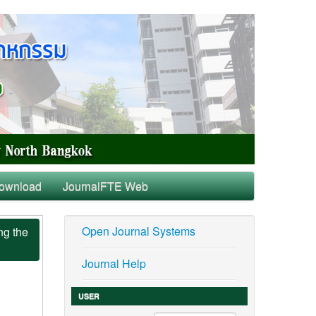
ownload
JournalFTE Web
Open Journal Systems
ng the
Journal Help
USER