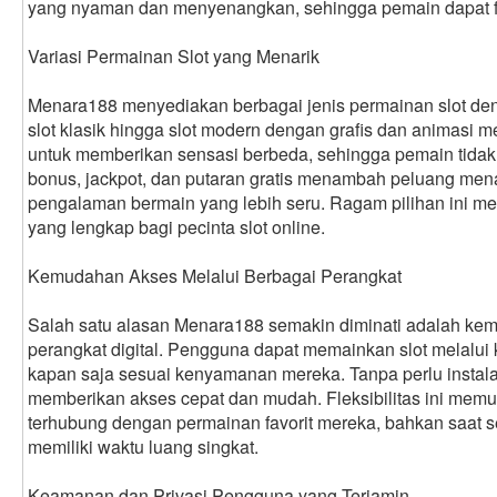
yang nyaman dan menyenangkan, sehingga pemain dapat fo
Variasi Permainan Slot yang Menarik
Menara188 menyediakan berbagai jenis permainan slot den
slot klasik hingga slot modern dengan grafis dan animasi 
untuk memberikan sensasi berbeda, sehingga pemain tidak m
bonus, jackpot, dan putaran gratis menambah peluang me
pengalaman bermain yang lebih seru. Ragam pilihan ini m
yang lengkap bagi pecinta slot online.
Kemudahan Akses Melalui Berbagai Perangkat
Salah satu alasan Menara188 semakin diminati adalah ke
perangkat digital. Pengguna dapat memainkan slot melalui
kapan saja sesuai kenyamanan mereka. Tanpa perlu instalasi
memberikan akses cepat dan mudah. Fleksibilitas ini mem
terhubung dengan permainan favorit mereka, bahkan saat 
memiliki waktu luang singkat.
Keamanan dan Privasi Pengguna yang Terjamin