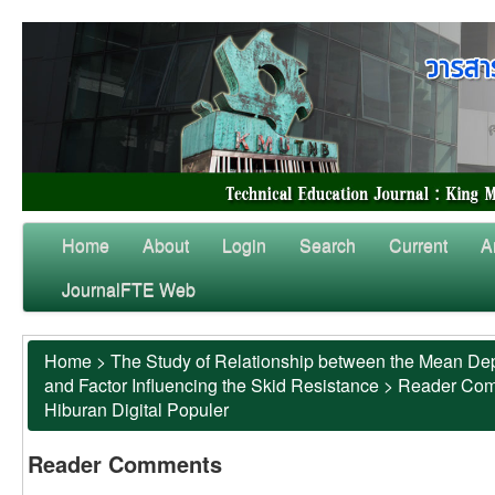
Home
About
Login
Search
Current
A
JournalFTE Web
Home
>
The Study of Relationship between the Mean Dep
and Factor Influencing the Skid Resistance
>
Reader Co
Hiburan Digital Populer
Reader Comments