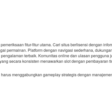
emeriksaan fitur-fitur utama. Cari situs berlisensi dengan info
agai permainan. Platform dengan navigasi sederhana, dukunga
 pengalaman terbaik. Komunitas online dan ulasan pengguna 
 yang secara konsisten menawarkan slot dengan pembayaran ti
in harus menggabungkan gameplay strategis dengan manajeme