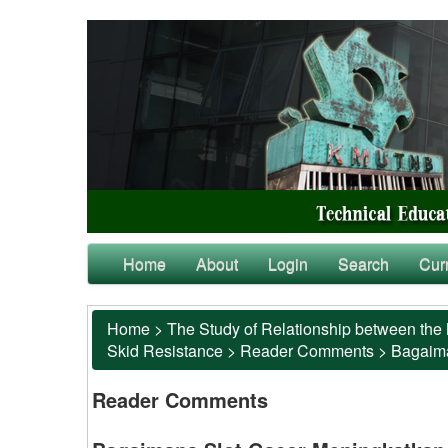
Home
About
Login
Search
Cur
Home
>
The Study of Relationship between the 
Skid Resistance
>
Reader Comments
>
Bagaima
Reader Comments