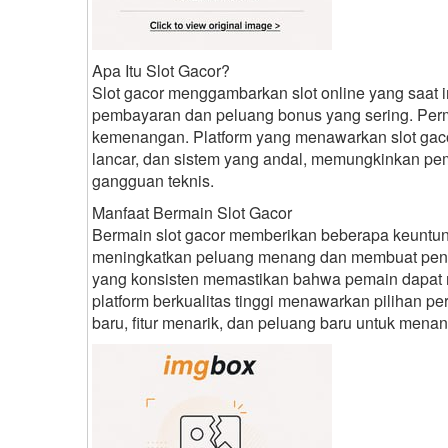
Apa Itu Slot Gacor?
Slot gacor menggambarkan slot online yang saat i
pembayaran dan peluang bonus yang sering. Per
kemenangan. Platform yang menawarkan slot gac
lancar, dan sistem yang andal, memungkinkan pem
gangguan teknis.
Manfaat Bermain Slot Gacor
Bermain slot gacor memberikan beberapa keuntun
meningkatkan peluang menang dan membuat penga
yang konsisten memastikan bahwa pemain dapat me
platform berkualitas tinggi menawarkan pilihan p
baru, fitur menarik, dan peluang baru untuk menan