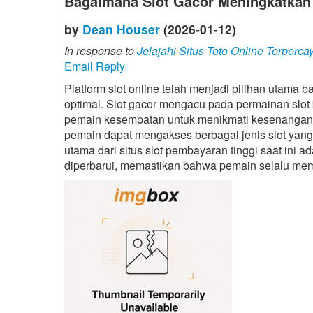
Bagaimana Slot Gacor Meningkatkan 
by
Dean Houser
(2026-01-12)
In response to
Jelajahi Situs Toto Online Terperca
Email Reply
Platform slot online telah menjadi pilihan utama
optimal. Slot gacor mengacu pada permainan slo
pemain kesempatan untuk menikmati kesenangan da
pemain dapat mengakses berbagai jenis slot yan
utama dari situs slot pembayaran tinggi saat ini a
diperbarui, memastikan bahwa pemain selalu memili