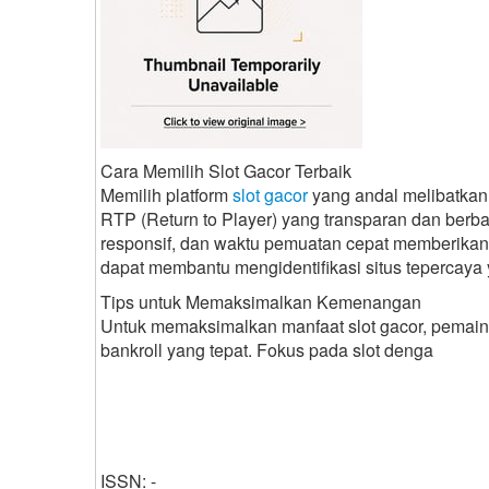
Cara Memilih Slot Gacor Terbaik
Memilih platform
slot gacor
yang andal melibatkan p
RTP (Return to Player) yang transparan dan berb
responsif, dan waktu pemuatan cepat memberikan
dapat membantu mengidentifikasi situs tepercaya
Tips untuk Memaksimalkan Kemenangan
Untuk memaksimalkan manfaat slot gacor, pema
bankroll yang tepat. Fokus pada slot denga
ISSN: -