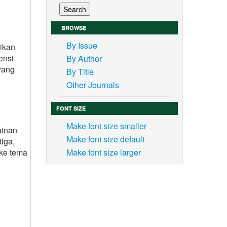
BROWSE
By Issue
rikan
ensi
By Author
yang
By Title
Other Journals
FONT SIZE
Make font size smaller
ainan
Make font size default
iga,
 ke tema
Make font size larger