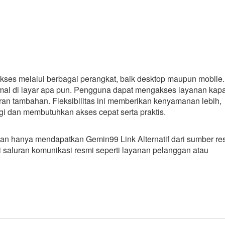
akses melalui berbagai perangkat, baik desktop maupun mobile
imal di layar apa pun. Pengguna dapat mengakses layanan kap
an tambahan. Fleksibilitas ini memberikan kenyamanan lebih,
ggi dan membutuhkan akses cepat serta praktis.
 hanya mendapatkan Gemin99 Link Alternatif dari sumber re
lui saluran komunikasi resmi seperti layanan pelanggan atau