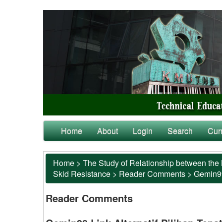
Home
About
Login
Search
Cur
Home
>
The Study of Relationship between the 
Skid Resistance
>
Reader Comments
>
Gemin99 
Reader Comments