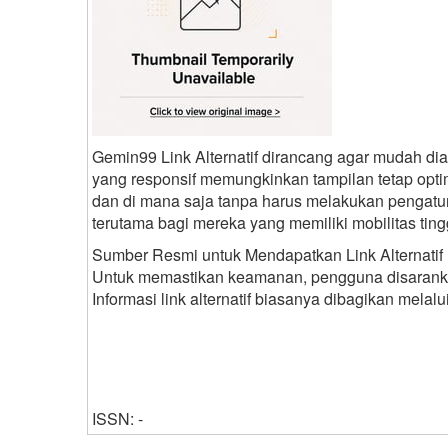
Gemin99 Link Alternatif dirancang agar mudah di
yang responsif memungkinkan tampilan tetap opt
dan di mana saja tanpa harus melakukan pengatur
terutama bagi mereka yang memiliki mobilitas tin
Sumber Resmi untuk Mendapatkan Link Alternatif
Untuk memastikan keamanan, pengguna disarankan
Informasi link alternatif biasanya dibagikan mela
ISSN: -